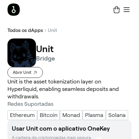
Todos os dApps
Unit
Unit
Bridge
Abrir Unit
Unit is the asset tokenization layer on
Hyperliquid, enabling seamless deposits and
withdrawals.
Redes Suportadas
Ethereum
Bitcoin
Monad
Plasma
Solana
Usar Unit com o aplicativo OneKey
A carteira de criptomoedas mais segura. 
