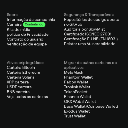
Sobre
Segurança & Transparência
Informação da companhia
Repositórios de código aberto
no GitHub
Carreira
Contratando
Auditoria por SlowMist
Kits de mídia
Certificado ISO/IEC 27001
política de Privacidade
Certificação EU NB (EN 18031)
Contrato do usuário
Relatar uma Vulnerabilidade
Verificação de equipe
Ativos criptográficos
Migrar de outras carteiras de
Carteira Bitcoin
aplicativos
Carteira Ethereum
MetaMask
Carteira Solana
Phantom Wallet
XRP carteira
Rabby Wallet
USDT carteira
Tronlink Wallet
BNB carteira
TokenPocket
Veja todas as carteiras
Binance Wallet
OKX Web3 Wallet
Base Wallet (Coinbase Wallet)
Exodus Wallet
Trust Wallet