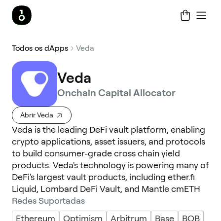
Todos os dApps
Veda
Veda
Onchain Capital Allocator
Abrir Veda
Veda is the leading DeFi vault platform, enabling
crypto applications, asset issuers, and protocols
to build consumer-grade cross chain yield
products. Veda's technology is powering many of
DeFi's largest vault products, including ether.fi
Liquid, Lombard DeFi Vault, and Mantle cmETH
Redes Suportadas
Ethereum
Optimism
Arbitrum
Base
BOB