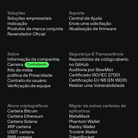
Soluções
Suporte
Soluções empresariais
Central de Ajuda
Indicação
Envie uma solicitação
Produtos de marca conjunta
Atualização de firmware
Revendedor Oficial
Sobre
Segurança & Transparência
Informação da companhia
Repositórios de código aberto
no GitHub
Carreira
Contratando
Auditoria por SlowMist
Kits de mídia
Certificado ISO/IEC 27001
política de Privacidade
Certificação EU NB (EN 18031)
Contrato do usuário
Relatar uma Vulnerabilidade
Verificação de equipe
Ativos criptográficos
Migrar de outras carteiras de
Carteira Bitcoin
aplicativos
Carteira Ethereum
MetaMask
Carteira Solana
Phantom Wallet
XRP carteira
Rabby Wallet
USDT carteira
Tronlink Wallet
BNB carteira
TokenPocket