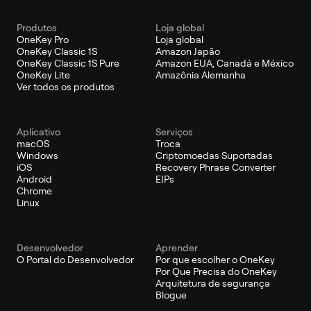
Produtos
Loja global
OneKey Pro
Loja global
OneKey Classic 1S
Amazon Japão
OneKey Classic 1S Pure
Amazon EUA, Canadá e México
OneKey Lite
Amazônia Alemanha
Ver todos os produtos
Aplicativo
Serviços
macOS
Troca
Windows
Criptomoedas Suportadas
iOS
Recovery Phrase Converter
Android
EIPs
Chrome
Linux
Desenvolvedor
Aprender
O Portal do Desenvolvedor
Por que escolher o OneKey
Por Que Precisa do OneKey
Arquitetura de segurança
Blogue