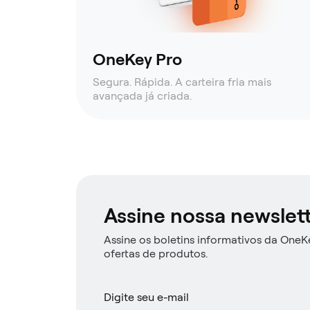
OneKey Pro
Segura. Rápida. A carteira fria mais
avançada já criada.
Assine nossa newslet
Assine os boletins informativos da OneKe
ofertas de produtos.