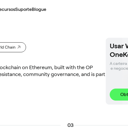
ecursos
Suporte
Blogue
Usar 
rld Chain
OneK
A carteira
lockchain on Ethereum, built with the OP
 e negoci
l resistance, community governance, and is part
Obt
0
3