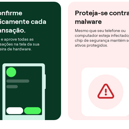
nfirme
Proteja-se contr
sicamente cada
malware
ansação.
Mesmo que seu telefone ou
computador esteja infectado,
 e aprove todas as
chip de segurança mantém s
sações na tela da sua
ativos protegidos.
eira de hardware.