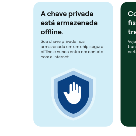
A chave privada
Co
está armazenada
fi
offline.
tr
Sua chave privada fica
Veja
armazenada em um chip seguro
tran
offline e nunca entra em contato
cart
com a internet.