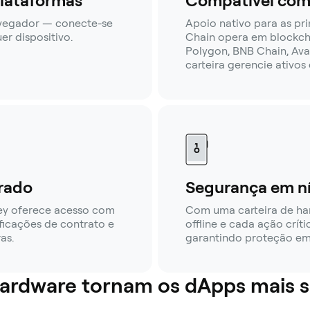
lataformas
Compatível com 
avegador — conecte-se
Apoio nativo para as pr
r dispositivo.
Chain opera em blockch
Polygon, BNB Chain, Ava
carteira gerencie ativos
rado
Segurança em ní
ey oferece acesso com
Com uma carteira de h
ficações de contrato e
offline e cada ação crít
as.
garantindo proteção em 
 hardware tornam os dApps mais 