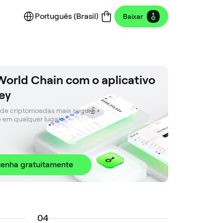
Português (Brasil)
Baixar
World Chain com o aplicativo
ey
 de criptomoedas mais segura. 

e em qualquer lugar.
enha gratuitamente
0
4