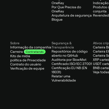
OneKey
Indicação
Por Que Precisa do
Produtos 
OneKey
conjunta
Arquitetura de segurança
Revendedo
Blogue
Sobre
Segurança &
Ativos cri
Informação da companhia
Transparência
Carteira B
Repositórios de código
Carteira 
Carreira
Contratando
aberto no GitHub
Carteira S
Kits de mídia
Auditoria por SlowMist
XRP cartei
política de Privacidade
Certificado ISO/IEC 27001
USDT cart
Contrato do usuário
Certificação EU NB (EN
BNB carte
Verificação de equipe
18031)
Veja todas
Relatar uma
Vulnerabilidade