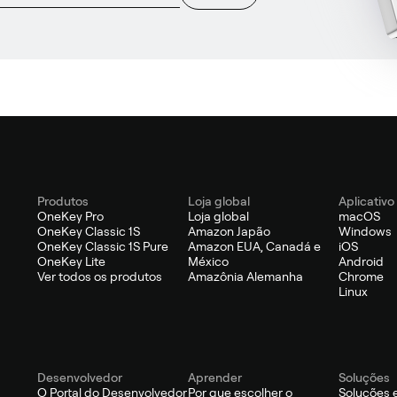
Produtos
Loja global
Aplicativo
OneKey Pro
Loja global
macOS
OneKey Classic 1S
Amazon Japão
Windows
OneKey Classic 1S Pure
Amazon EUA, Canadá e
iOS
OneKey Lite
México
Android
Ver todos os produtos
Amazônia Alemanha
Chrome
Linux
Desenvolvedor
Aprender
Soluções
O Portal do Desenvolvedor
Por que escolher o
Soluções 