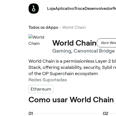
Loja
Aplicativo
Troca
Desenvolvedor
R
Todos os dApps
World Chain
World Chain
Abrir Wo
Gaming, Canonical Bridge
World Chain is a permissionless Layer 2 b
Stack, offering scalability, security, Sybi
of the OP Superchain ecosystem
Redes Suportadas
Ethereum
Como usar World Chain
0
1
0
2