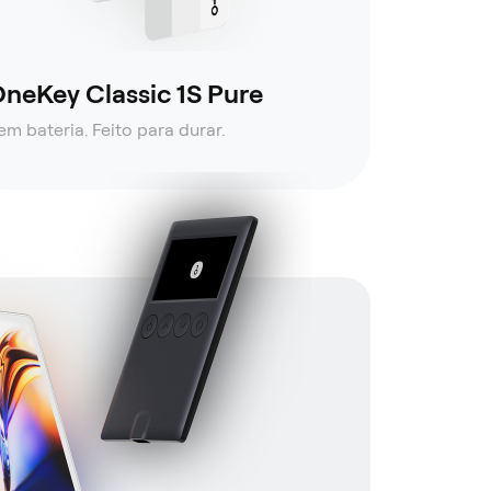
neKey Classic 1S Pure
em bateria. Feito para durar.