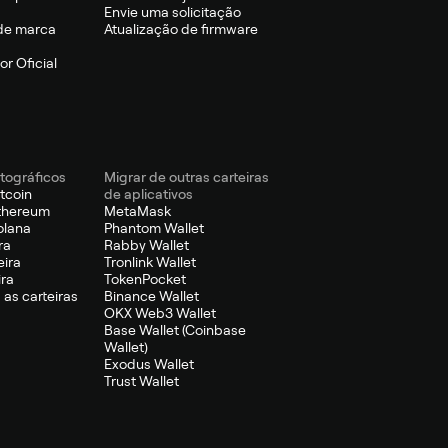
Envie uma solicitação
de marca
Atualização de firmware
r Oficial
ptográficos
Migrar de outras carteiras
itcoin
de aplicativos
Ethereum
MetaMask
olana
Phantom Wallet
ra
Rabby Wallet
eira
Tronlink Wallet
ira
TokenPocket
 as carteiras
Binance Wallet
OKX Web3 Wallet
Base Wallet (Coinbase
Wallet)
Exodus Wallet
Trust Wallet