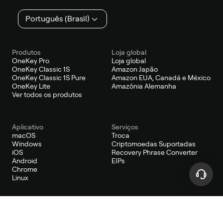
Português (Brasil)
Produtos
Loja global
OneKey Pro
Loja global
OneKey Classic 1S
Amazon Japão
OneKey Classic 1S Pure
Amazon EUA, Canadá e México
OneKey Lite
Amazônia Alemanha
Ver todos os produtos
Aplicativo
Serviços
macOS
Troca
Windows
Criptomoedas Suportadas
iOS
Recovery Phrase Converter
Android
EIPs
Chrome
Linux
Desenvolvedor
Aprender
O Portal do Desenvolvedor
Por que escolher o OneKey