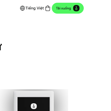
Tiếng Việt
Tải xuống
ử