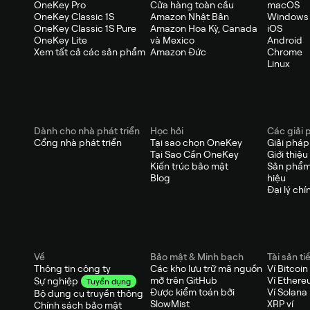
OneKey Pro
Cửa hàng toàn cầu
macOS
OneKey Classic 1S
Amazon Nhật Bản
Windows
OneKey Classic 1S Pure
Amazon Hoa Kỳ, Canada
iOS
OneKey Lite
và Mexico
Android
Xem tất cả các sản phẩm
Amazon Đức
Chrome
Linux
Dành cho nhà phát triển
Học hỏi
Các giải 
Cổng nhà phát triển
Tại sao chọn OneKey
Giải phá
Tại Sao Cần OneKey
Giới thiệu
Kiến trúc bảo mật
Sản phẩm
Blog
hiệu
Đại lý chí
Về
Bảo mật & Minh bạch
Tài sản ti
Thông tin công ty
Các kho lưu trữ mã nguồn
Ví Bitcoin
mở trên GitHub
Ví Ether
Sự nghiệp
Tuyển dụng
Được kiểm toán bởi
Ví Solana
Bộ dụng cụ truyền thông
SlowMist
XRP ví
Chính sách bảo mật