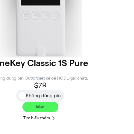
neKey Classic 1S Pure
ng dùng pin. Được thiết kế để HODL (giữ chặt).
$79
Không dùng pin
Mua
Tìm hiểu thêm