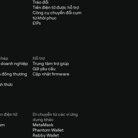
Tráo đổi
Tiền điện tử được hỗ trợ
Công cụ chuyển đổi cụm
từ khôi phục
EIPs
pháp
Hỗ trợ
p doanh nghiệp
Trung tâm trợ giúp
Gửi yêu cầu
 đồng thương
Cập nhật firmware
nh thức
ền điện tử
Di chuyển từ các ví ứng
dụng khác
eum
MetaMask
Phantom Wallet
Rabby Wallet