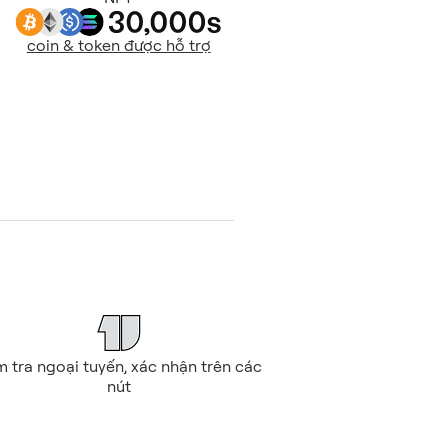
coin & token được hỗ trợ
m tra ngoại tuyến, xác nhận trên các 
nút