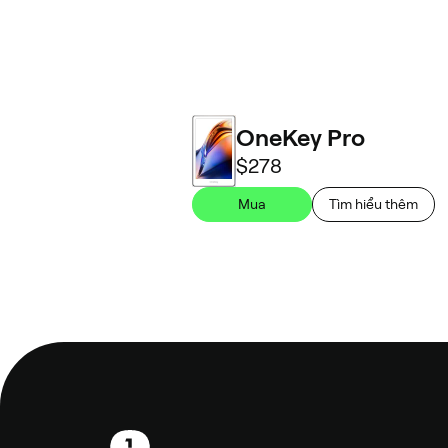
OneKey Pro
$278
Mua
Tìm hiểu thêm
Chân