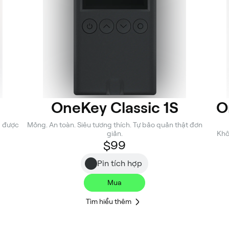
OneKey Classic 1S
O
g được
Mỏng. An toàn. Siêu tương thích. Tự bảo quản thật đơn
giản.
Khô
$99
Pin tích hợp
Mua
Tìm hiểu thêm