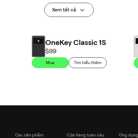
Xem tất cả
OneKey Classic 1S
$99
Mua
Tìm hiểu thêm
Các sản phẩm
Cửa hàng toàn cầu
Ứng dụn