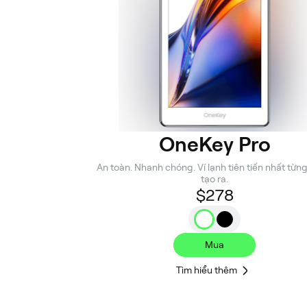
OneKey Pro
An toàn. Nhanh chóng. Ví lạnh tiên tiến nhất từn
tạo ra.
$278
Mua
Tìm hiểu thêm