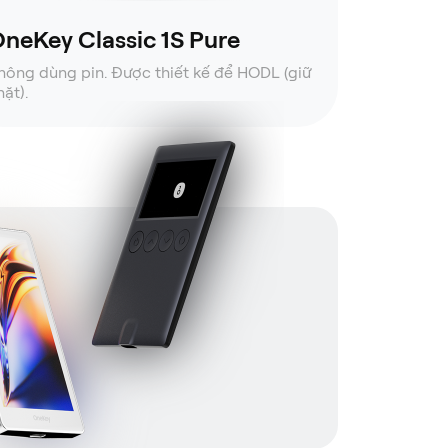
neKey Classic 1S Pure
hông dùng pin. Được thiết kế để HODL (giữ
hặt).