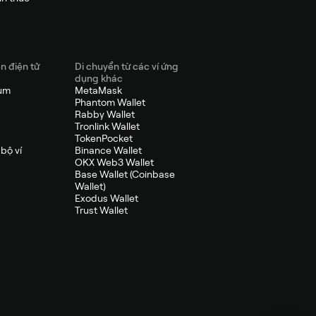
ền điện tử
Di chuyển từ các ví ứng
dụng khác
eum
MetaMask
Phantom Wallet
Rabby Wallet
Tronlink Wallet
TokenPocket
bộ ví
Binance Wallet
OKX Web3 Wallet
Base Wallet (Coinbase
Wallet)
Exodus Wallet
Trust Wallet