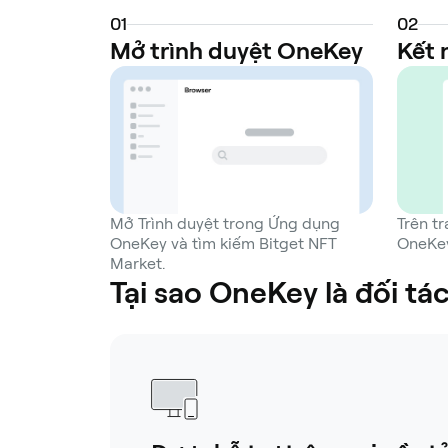
0
1
0
2
Mở trình duyệt OneKey
Kết n
Mở Trình duyệt trong Ứng dụng
Trên t
OneKey và tìm kiếm Bitget NFT
OneKey
Market.
Tại sao OneKey là đối tá