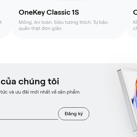
OneKey Classic 1S
O
t
Mỏng. An toàn. Siêu tương thích. Tự bảo
K
quản thật đơn giản.
c
 của chúng tôi
 tức và ưu đãi mới nhất về sản phẩm.
Đăng ký