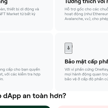
ảng
Tương thích với 
n, thiết bị di động và
Hỗ trợ gốc cho các chuỗ
 NFT Market từ bất kỳ
hoạt động (như Ethereum
Avalanche, v.v.), cho phé
Bảo mật cấp ph
ung cấp cho bạn quyền
Với ví phần cứng OneKey
, với các kiểm tra hợp
mọi hành động quan trọn
n.
bảo vệ ở cấp độ phần c
úp dApp an toàn hơn?