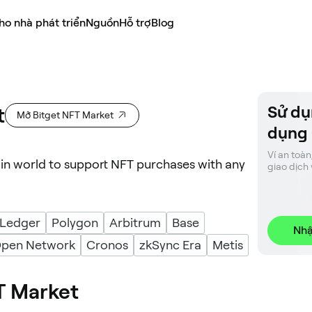
ho nhà phát triển
Nguồn
Hỗ trợ
Blog
Sử dụ
t
Mở Bitget NFT Market
dụng
Ví an toàn
ain world to support NFT purchases with any
giao dịch 
 Ledger
Polygon
Arbitrum
Base
Nhậ
Open Network
Cronos
zkSync Era
Metis
T Market