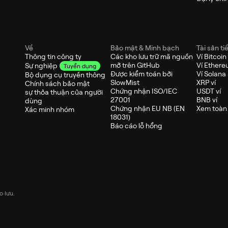
Về
Bảo mật & Minh bạch
Tài sản ti
Thông tin công ty
Các kho lưu trữ mã nguồn
Ví Bitcoin
mở trên GitHub
Ví Ether
Sự nghiệp
Tuyển dụng
Được kiểm toán bởi
Ví Solana
Bộ dụng cụ truyền thông
SlowMist
XRP ví
Chính sách bảo mật
Chứng nhận ISO/IEC
USDT ví
sự thỏa thuận của người
27001
BNB ví
dùng
Chứng nhận EU NB (EN
Xem toàn 
Xác minh nhóm
18031)
Báo cáo lỗ hổng
 lưu.