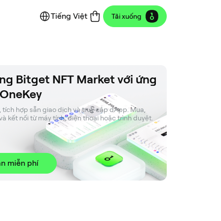
Tiếng Việt
Tải xuống
ng Bitget NFT Market với ứng
 OneKey
, tích hợp sẵn giao dịch và truy cập dApp. Mua, 
và kết nối từ máy tính, điện thoại hoặc trình duyệt.
n miễn phí