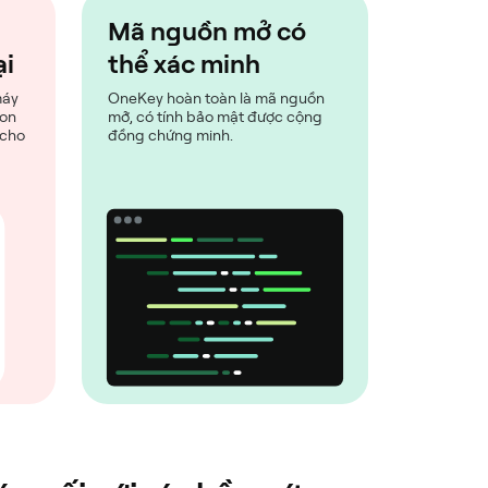
Mã nguồn mở có
ại
thể xác minh
máy
OneKey hoàn toàn là mã nguồn
con
mở, có tính bảo mật được cộng
 cho
đồng chứng minh.