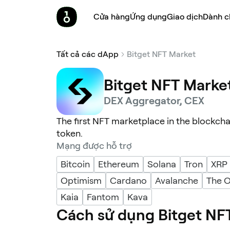
Cửa hàng
Ứng dụng
Giao dịch
Dành c
Tất cả các dApp
Bitget NFT Market
Bitget NFT Marke
DEX Aggregator, CEX
The first NFT marketplace in the blockch
token.
Mạng được hỗ trợ
Bitcoin
Ethereum
Solana
Tron
XRP
Optimism
Cardano
Avalanche
The 
Kaia
Fantom
Kava
Cách sử dụng Bitget NF