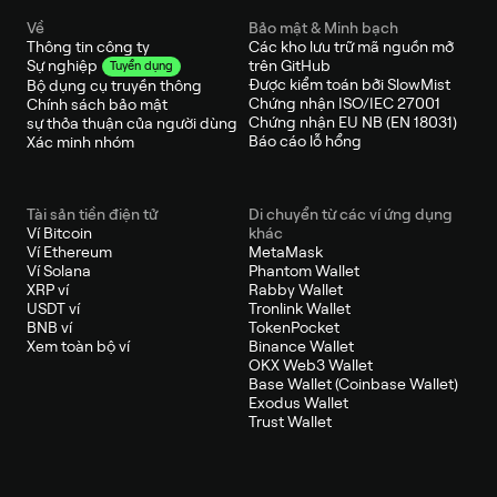
Về
Bảo mật & Minh bạch
Thông tin công ty
Các kho lưu trữ mã nguồn mở
trên GitHub
Sự nghiệp
Tuyển dụng
Được kiểm toán bởi SlowMist
Bộ dụng cụ truyền thông
Chứng nhận ISO/IEC 27001
Chính sách bảo mật
Chứng nhận EU NB (EN 18031)
sự thỏa thuận của người dùng
Báo cáo lỗ hổng
Xác minh nhóm
Tài sản tiền điện tử
Di chuyển từ các ví ứng dụng
Ví Bitcoin
khác
Ví Ethereum
MetaMask
Ví Solana
Phantom Wallet
XRP ví
Rabby Wallet
USDT ví
Tronlink Wallet
BNB ví
TokenPocket
Xem toàn bộ ví
Binance Wallet
OKX Web3 Wallet
Base Wallet (Coinbase Wallet)
Exodus Wallet
Trust Wallet