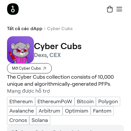
Tất cả các dApp
Cyber Cubs
Cyber Cubs
Dexs, CEX
Mở Cyber Cubs
The Cyber Cubs collection consists of 10,000
unique and algorithmically-generated PFPs.
Mạng được hỗ trợ
Ethereum
EthereumPoW
Bitcoin
Polygon
Avalanche
Arbitrum
Optimism
Fantom
Cronos
Solana