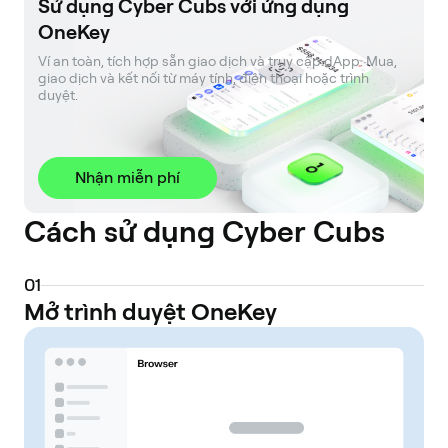
Sử dụng Cyber Cubs với ứng dụng
OneKey
Ví an toàn, tích hợp sẵn giao dịch và truy cập dApp. Mua, 
giao dịch và kết nối từ máy tính, điện thoại hoặc trình 
duyệt.
Nhận miễn phí
Cách sử dụng Cyber Cubs
0
1
Mở trình duyệt OneKey