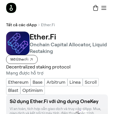
Tất cả các dApp
Ether.Fi
Ether.Fi
Onchain Capital Allocator, Liquid
Restaking
Mở Ether.Fi
Decentralized staking protocol
Mạng được hỗ trợ
Ethereum
Base
Arbitrum
Linea
Scroll
Blast
Optimism
Sử dụng Ether.Fi với ứng dụng OneKey
Ví an toàn, tích hợp sẵn giao dịch và truy cập dApp. Mua, 
giao dịch và kết nối từ máy tính, điện thoại hoặc trình 