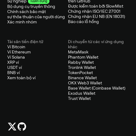
trên GitHub
Sự nghiệp
Tuyển dụng
Được kiểm toán bởi SlowMist
Bộ dụng cụ truyền thông
Chứng nhận ISO/IEC 27001
Chính sách bảo mật
Chứng nhận EU NB (EN 18031)
sự thỏa thuận của người dùng
Báo cáo lỗ hổng
Xác minh nhóm
Tài sản tiền điện tử
Di chuyển từ các ví ứng dụng
Ví Bitcoin
khác
Ví Ethereum
MetaMask
Ví Solana
Phantom Wallet
XRP ví
Rabby Wallet
USDT ví
Tronlink Wallet
BNB ví
TokenPocket
Xem toàn bộ ví
Binance Wallet
OKX Web3 Wallet
Base Wallet (Coinbase Wallet)
Exodus Wallet
Trust Wallet