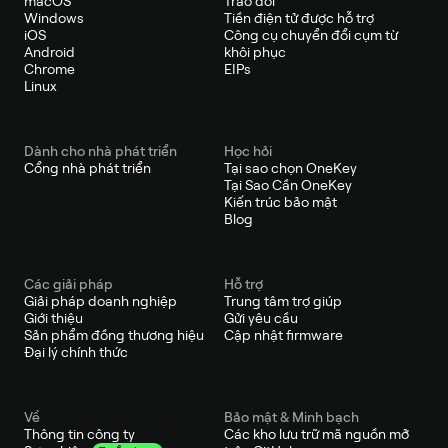
macOS
Tráo đổi
Windows
Tiền điện tử được hỗ trợ
iOS
Công cụ chuyển đổi cụm từ
Android
khôi phục
Chrome
EIPs
Linux
Dành cho nhà phát triển
Học hỏi
Cổng nhà phát triển
Tại sao chọn OneKey
Tại Sao Cần OneKey
Kiến trúc bảo mật
Blog
Các giải pháp
Hỗ trợ
Giải pháp doanh nghiệp
Trung tâm trợ giúp
Giới thiệu
Gửi yêu cầu
Sản phẩm đồng thương hiệu
Cập nhật firmware
Đại lý chính thức
Về
Bảo mật & Minh bạch
Thông tin công ty
Các kho lưu trữ mã nguồn mở