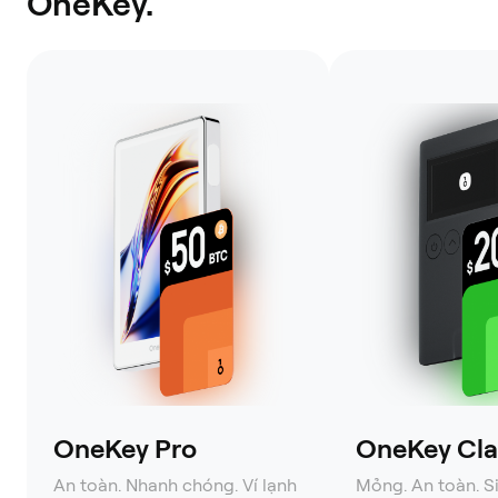
OneKey.
OneKey Pro
OneKey Clas
An toàn. Nhanh chóng. Ví lạnh
Mỏng. An toàn. S