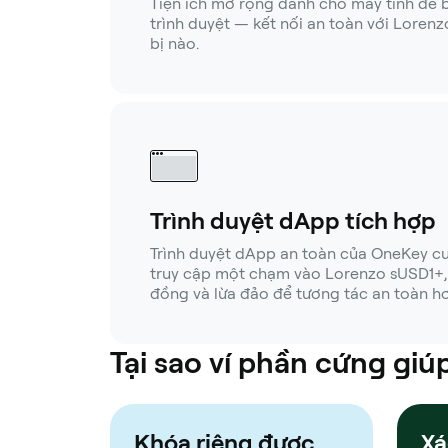
Tiện ích mở rộng dành cho máy tính để bà
trình duyệt — kết nối an toàn với Lorenz
bị nào.
Trình duyệt dApp tích hợp
Trình duyệt dApp an toàn của OneKey c
truy cập một chạm vào Lorenzo sUSD1+, 
đồng và lừa đảo để tương tác an toàn hơ
Tại sao ví phần cứng gi
Khóa riêng được
Xá