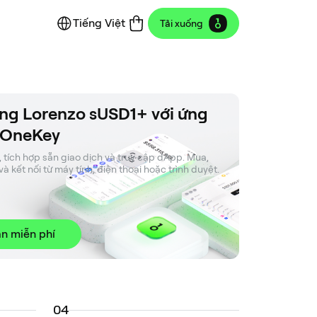
Tiếng Việt
Tải xuống
ng Lorenzo sUSD1+ với ứng
 OneKey
, tích hợp sẵn giao dịch và truy cập dApp. Mua, 
và kết nối từ máy tính, điện thoại hoặc trình duyệt.
n miễn phí
0
4