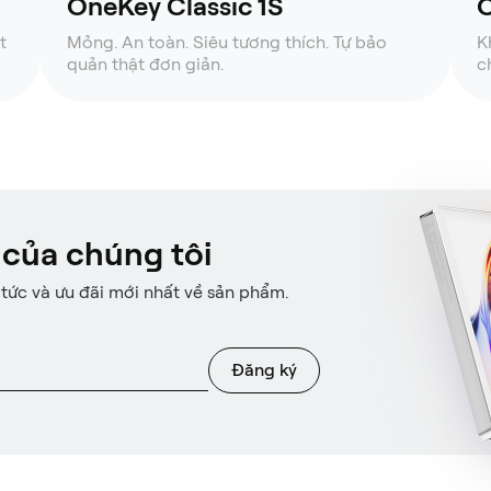
OneKey Classic 1S
O
t
Mỏng. An toàn. Siêu tương thích. Tự bảo
K
quản thật đơn giản.
c
 của chúng tôi
 tức và ưu đãi mới nhất về sản phẩm.
Đăng ký