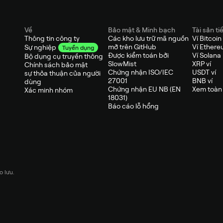
Về
Bảo mật & Minh bạch
Tài sản ti
Thông tin công ty
Các kho lưu trữ mã nguồn
Ví Bitcoin
mở trên GitHub
Ví Ether
Sự nghiệp
Tuyển dụng
Được kiểm toán bởi
Ví Solana
Bộ dụng cụ truyền thông
SlowMist
XRP ví
Chính sách bảo mật
Chứng nhận ISO/IEC
USDT ví
sự thỏa thuận của người
27001
BNB ví
dùng
Chứng nhận EU NB (EN
Xem toàn 
Xác minh nhóm
18031)
Báo cáo lỗ hổng
 lưu.