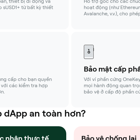
n, thiết bị di động và
Hỗ trợ gốc cho các chu
o sUSD1+ từ bất kỳ thiết
hoạt động (như Ethereum
Avalanche, v.v.), cho phé
Bảo mật cấp ph
ung cấp cho bạn quyền
Với ví phần cứng OneKey
với các kiểm tra hợp
mọi hành động quan trọn
n.
bảo vệ ở cấp độ phần c
úp dApp an toàn hơn?
c nhận thực tế
Bảo vệ chống lại