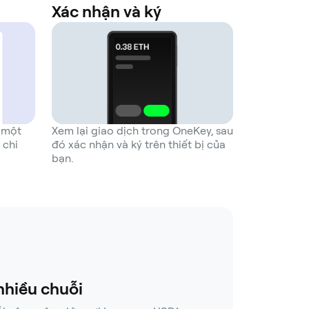
Xác nhận và ký
 một
Xem lại giao dịch trong OneKey, sau
 chi
đó xác nhận và ký trên thiết bị của
bạn.
nhiều chuỗi