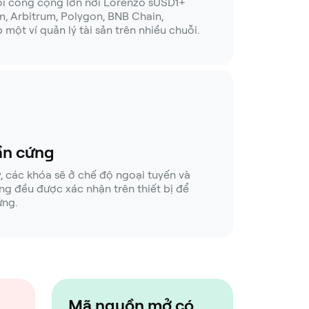
ỗi công cộng lớn nơi Lorenzo sUSD1+
, Arbitrum, Polygon, BNB Chain,
p một ví quản lý tài sản trên nhiều chuỗi.
ần cứng
, các khóa sẽ ở chế độ ngoại tuyến và
g đều được xác nhận trên thiết bị để
ứng.
Mã nguồn mở có