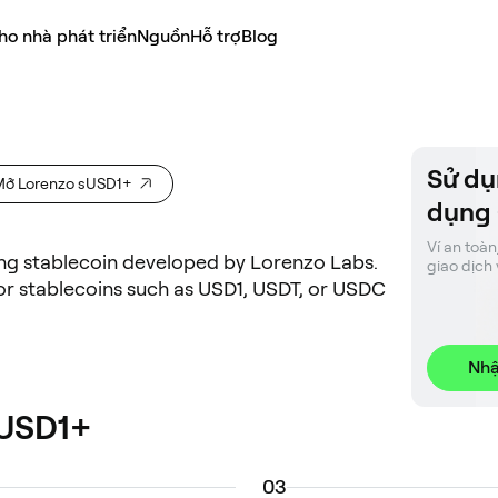
ho nhà phát triển
Nguồn
Hỗ trợ
Blog
Sử dụ
Mở Lorenzo sUSD1+
dụng
Ví an toàn
ing stablecoin developed by Lorenzo Labs.
giao dịch 
or stablecoins such as USD1, USDT, or USDC
Nhậ
sUSD1+
0
3