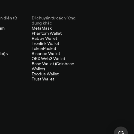
ền điện tử
Di chuyển từ các ví ứng
dụng khác
eum
MetaMask
Phantom Wallet
Rabby Wallet
Tronlink Wallet
TokenPocket
bộ ví
Binance Wallet
OKX Web3 Wallet
Base Wallet (Coinbase
Wallet)
Exodus Wallet
Trust Wallet