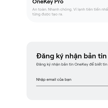
OneKey Pro
An toàn. Nhanh chóng. Ví lạnh tiên tiến nhấ
từng được tạo ra.
Đăng ký nhận bản tin
Đăng ký nhận bản tin OneKey để biết tin