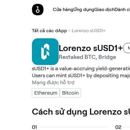
Cửa hàng
Ứng dụng
Giao dịch
Dành c
Tất cả các dApp
Lorenzo sUSD1+
Lorenzo sUSD1+
Restaked BTC, Bridge
sUSD1+ is a value-accruing yield-generat
Users can mint sUSD1+ by depositing maj
Mạng được hỗ trợ
Ethereum
Bitcoin
Cách sử dụng Lorenzo 
0
1
0
2