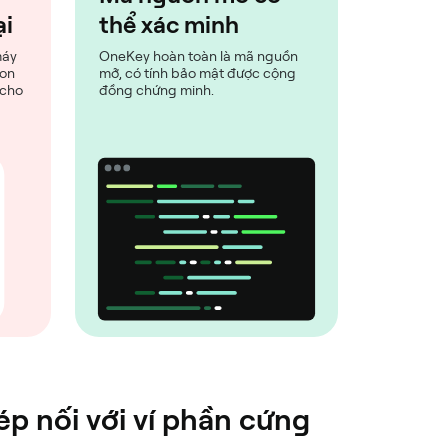
ại
thể xác minh
máy
OneKey hoàn toàn là mã nguồn
con
mở, có tính bảo mật được cộng
 cho
đồng chứng minh.
p nối với ví phần cứng