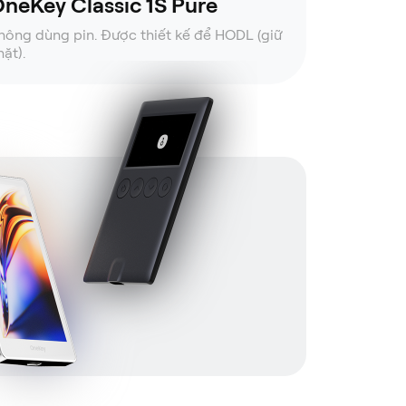
neKey Classic 1S Pure
hông dùng pin. Được thiết kế để HODL (giữ
hặt).