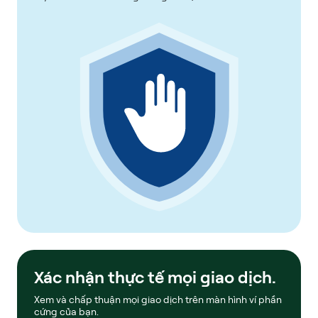
Xác nhận thực tế mọi giao dịch.
Xem và chấp thuận mọi giao dịch trên màn hình ví phần
cứng của bạn.