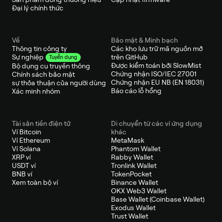
Đại lý chính thức
Về
Bảo mật & Minh bạch
Thông tin công ty
Các kho lưu trữ mã nguồn mở
trên GitHub
Sự nghiệp
Tuyển dụng
Được kiểm toán bởi SlowMist
Bộ dụng cụ truyền thông
Chứng nhận ISO/IEC 27001
Chính sách bảo mật
Chứng nhận EU NB (EN 18031)
sự thỏa thuận của người dùng
Báo cáo lỗ hổng
Xác minh nhóm
Tài sản tiền điện tử
Di chuyển từ các ví ứng dụng
Ví Bitcoin
khác
Ví Ethereum
MetaMask
Ví Solana
Phantom Wallet
XRP ví
Rabby Wallet
USDT ví
Tronlink Wallet
BNB ví
TokenPocket
Xem toàn bộ ví
Binance Wallet
OKX Web3 Wallet
Base Wallet (Coinbase Wallet)
Exodus Wallet
Trust Wallet