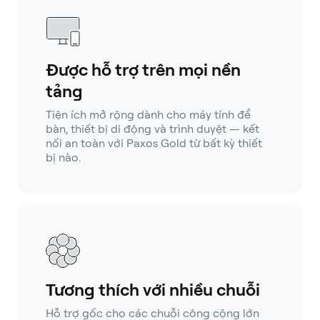
Được hỗ trợ trên mọi nền
tảng
Tiện ích mở rộng dành cho máy tính để
bàn, thiết bị di động và trình duyệt — kết
nối an toàn với Paxos Gold từ bất kỳ thiết
bị nào.
Tương thích với nhiều chuỗi
Hỗ trợ gốc cho các chuỗi công cộng lớn