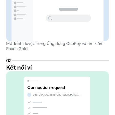
Mở Trình duyệt trong Ứng dụng OneKey và tìm kiếm
Paxos Gold.
0
2
Kết nối ví