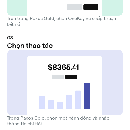
Trên trang Paxos Gold, chọn OneKey và chấp thuận
kết nối.
0
3
Chọn thao tác
Trong Paxos Gold, chọn một hành động và nhập
thông tin chi tiết.