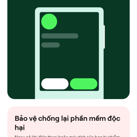
Bảo vệ chống lại phần mềm độc
hại