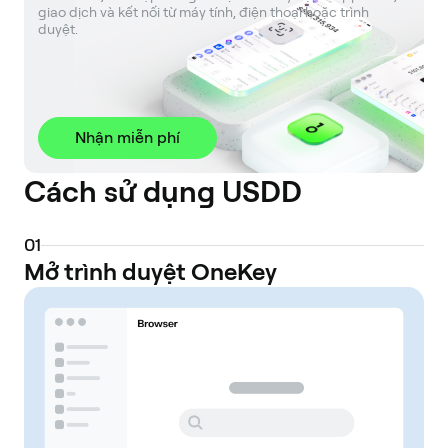
giao dịch và kết nối từ máy tính, điện thoại hoặc trình 
duyệt.
Nhận miễn phí
Cách sử dụng USDD
0
1
Mở trình duyệt OneKey