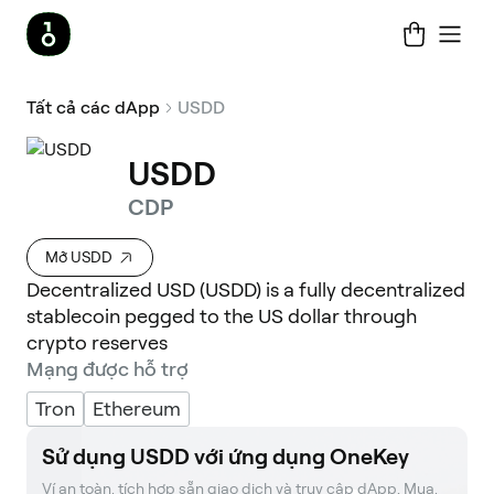
Tất cả các dApp
USDD
USDD
CDP
Mở USDD
Decentralized USD (USDD) is a fully decentralized
stablecoin pegged to the US dollar through
crypto reserves
Mạng được hỗ trợ
Tron
Ethereum
Sử dụng USDD với ứng dụng OneKey
Ví an toàn, tích hợp sẵn giao dịch và truy cập dApp. Mua, 