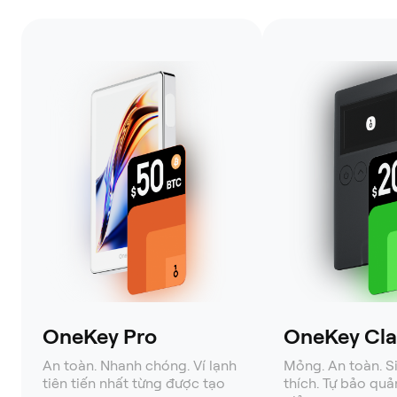
OneKey Pro
OneKey Clas
An toàn. Nhanh chóng. Ví lạnh
Mỏng. An toàn. S
tiên tiến nhất từng được tạo
thích. Tự bảo quả