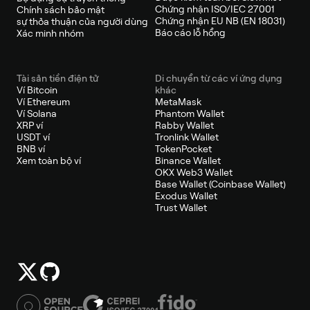
Chứng nhận ISO/IEC 27001
Chính sách bảo mật
Chứng nhận EU NB (EN 18031)
sự thỏa thuận của người dùng
Báo cáo lỗ hổng
Xác minh nhóm
Tài sản tiền điện tử
Di chuyển từ các ví ứng dụng
Ví Bitcoin
khác
Ví Ethereum
MetaMask
Ví Solana
Phantom Wallet
XRP ví
Rabby Wallet
USDT ví
Tronlink Wallet
BNB ví
TokenPocket
Xem toàn bộ ví
Binance Wallet
OKX Web3 Wallet
Base Wallet (Coinbase Wallet)
Exodus Wallet
Trust Wallet