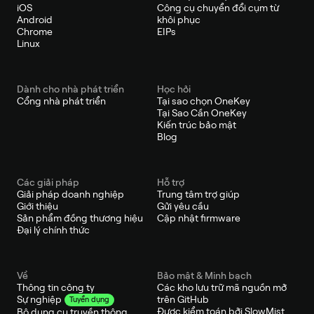
iOS
Công cụ chuyển đổi cụm từ
Android
khôi phục
Chrome
EIPs
Linux
Dành cho nhà phát triển
Học hỏi
Cổng nhà phát triển
Tại sao chọn OneKey
Tại Sao Cần OneKey
Kiến trúc bảo mật
Blog
Các giải pháp
Hỗ trợ
Giải pháp doanh nghiệp
Trung tâm trợ giúp
Giới thiệu
Gửi yêu cầu
Sản phẩm đồng thương hiệu
Cập nhật firmware
Đại lý chính thức
Về
Bảo mật & Minh bạch
Thông tin công ty
Các kho lưu trữ mã nguồn mở
trên GitHub
Sự nghiệp
Tuyển dụng
Được kiểm toán bởi SlowMist
Bộ dụng cụ truyền thông