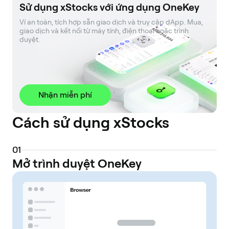
Sử dụng xStocks với ứng dụng OneKey
Ví an toàn, tích hợp sẵn giao dịch và truy cập dApp. Mua, 
giao dịch và kết nối từ máy tính, điện thoại hoặc trình 
duyệt.
Nhận miễn phí
Cách sử dụng xStocks
0
1
Mở trình duyệt OneKey