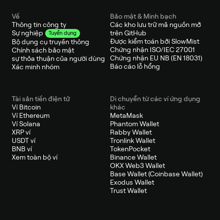
Về
Bảo mật & Minh bạch
Thông tin công ty
Các kho lưu trữ mã nguồn mở
trên GitHub
Sự nghiệp
Tuyển dụng
Được kiểm toán bởi SlowMist
Bộ dụng cụ truyền thông
Chứng nhận ISO/IEC 27001
Chính sách bảo mật
Chứng nhận EU NB (EN 18031)
sự thỏa thuận của người dùng
Báo cáo lỗ hổng
Xác minh nhóm
Tài sản tiền điện tử
Di chuyển từ các ví ứng dụng
Ví Bitcoin
khác
Ví Ethereum
MetaMask
Ví Solana
Phantom Wallet
XRP ví
Rabby Wallet
USDT ví
Tronlink Wallet
BNB ví
TokenPocket
Xem toàn bộ ví
Binance Wallet
OKX Web3 Wallet
Base Wallet (Coinbase Wallet)
Exodus Wallet
Trust Wallet