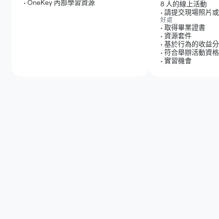
•
OneKey 內部學習資源
8 人的線上活動
•
請提交現場照片或
好處
•
取得畢業證書
•
資源套件
•
基於行為的收益分
•
符合舉辦活動資格
•
實習機會
查看應用程式步驟