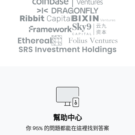
的
功
硬
能
體
錢
包
幫助中心
你 95% 的問題都能在這裡找到答案