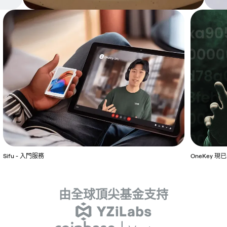
Sifu
OneKey
唯
硬
一
Sparrow
MetaMask
新
-
現
一
體
站
現
現
聞
入
已
獲
升
式
在
在
室
門
全
得
級：
質
支
支
服
面
YZi
SOL
押
援
援
了解更多
買
務
支
Labs（前
訊
管
連
OneKey
援
Binance
息
理
接
硬
EVM
Labs）
簽
頁
OneKey
體
解
與
署
面
硬
錢
碼
Coinbase
已
體
包
Ventures
上
錢
的
Sifu - 入門服務
OneKey 現
共
線
包
離
同
線
由全球頂尖基金支持
支
連
持
線