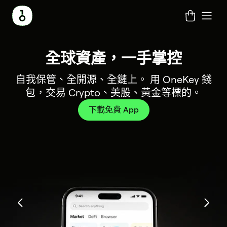
為
安
為
OneKey
數
OneKey
深
全
OneKey
OneKey
OneKey
下
下
啟
OneKey:
什
全
你
Pro
千
產
入
球
Classic
Classic
Pro
載
載
動
硬
麼
的
的
商
種
品
了
資
1S
1S
OneKey
瀏
網
選
硬
社
業
支
OneKey Classic 1S Pure •
OneKey Classic 1S Pure
全球資產，一手掌控
下載瀏覽器擴充功能
啟動網路應用程式
下載 OneKey App
OneKey Pro
體
解
產，
Pure
Pure
App
覽
路
擇
體，
群
版
援
BTC 專用版
OneKey
受
準
的
自我保管、全開源、全鏈上。 用 OneKey 錢
將你的 OneKey 連接到任何你喜愛的 dApp
無需電池。為 HODL 而生
即插即用，無需下載
終極全能加密錢包
安全。迅速。
OneKey
一
•
器
應
錢
硬
保
備
加
包，交易 Crypto、美股、黃金等標的。
冷儲存，重新想像。
電路結構，一覽無遺。沒有電池，沒有秘密，
了解更多
下載
下載
啟動
買
手
BTC
擴
用
包
體
護
最
密
純粹的工業藝術。
了解更多
下載免費 App
買
掌
專
充
程
錢
的
棒
貨
了解更多
買
&
包
軟
的
幣
控
用
功
式
體。
禮
版
能
加
物
密
貨