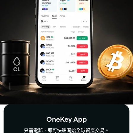
幣
DeFi
錢
包
|
加
密
安
全
OneKey App
只需電郵，即可快速開始全球資產交易。