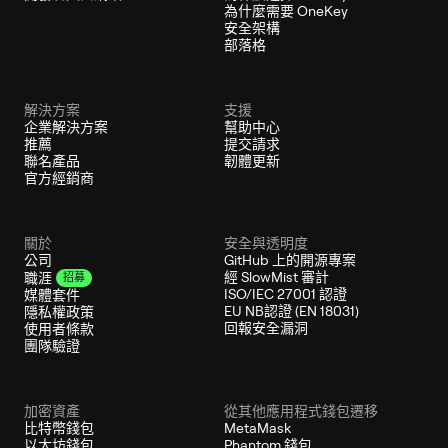
為什麼需要 OneKey
安全架構
部落格
解決方案
支援
企業解決方案
幫助中心
推薦
提交請求
聯名產品
韌體更新
官方經銷商
關於
安全與透明度
公司
GitHub 上的開源專案
經 SlowMist 審計
職涯
招募
ISO/IEC 27001 認證
媒體套件
EU NB認證 (EN 18031)
隱私權政策
回報安全漏洞
使用者條款
團隊驗證
加密資產
從其他應用程式錢包遷移
比特幣錢包
MetaMask
以太坊錢包
Phantom 錢包