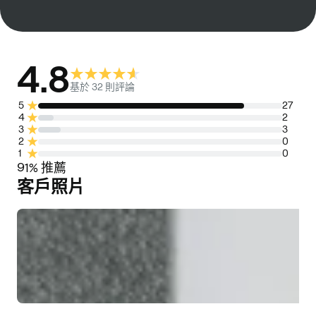
4.8
客
基於 32 則評論
戶
5
27
4
2
評
3
3
2
0
價
1
0
91% 推薦
客戶照片