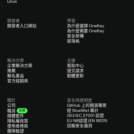
Linux
開發者
學習
開發者入口網站
為什麼選擇 OneKey
為什麼需要 OneKey
安全架構
部落格
解決方案
支援
企業解決方案
幫助中心
推薦
提交請求
聯名產品
韌體更新
官方經銷商
關於
安全與透明度
公司
GitHub 上的開源專案
經 SlowMist 審計
職涯
招募
ISO/IEC 27001 認證
媒體套件
EU NB認證 (EN 18031)
隱私權政策
回報安全漏洞
使用者條款
團隊驗證