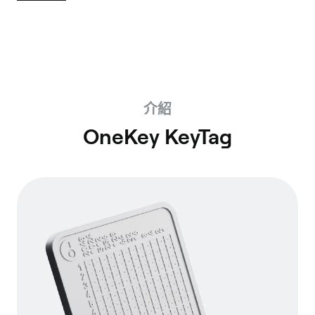
介紹
OneKey KeyTag