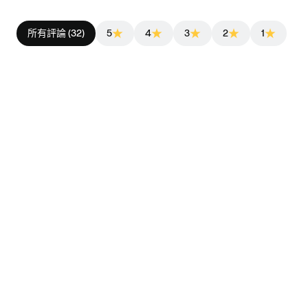
所有評論 (32)
5
4
3
2
1
Peter J.
2025/12/23
secure shiping and the pack (articel)
secure shiping and the pack (articel) secure
Oleg D.
2026/1/3
gracias
gracias