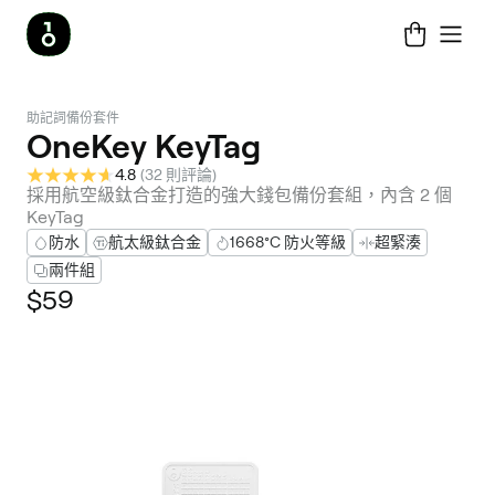
助記詞備份套件
OneKey KeyTag
4.8
(
32 則評論
)
採用航空級鈦合金打造的強大錢包備份套組，內含 2 個
KeyTag
防水
航太級鈦合金
1668°C 防火等級
超緊湊
兩件組
$59