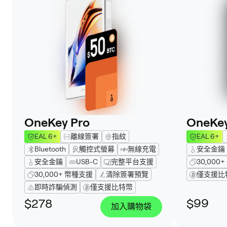
OneKey Pro
OneKey
EAL 6+
離線簽署
指紋
EAL 6+
Bluetooth
觸控式螢幕
無線充電
安全金鑰
安全金鑰
USB-C
完整平台支援
30,000
30,000+ 幣種支援
清除簽署預覽
僅支援比
即時詐騙偵測
僅支援比特幣
$278
$99
加入購物袋