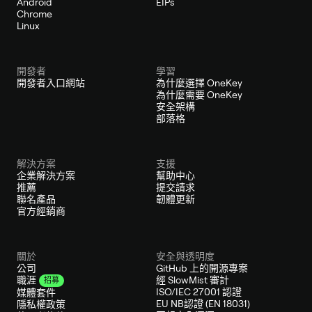
Android
EIPs
Chrome
Linux
開發者
學習
開發者入口網站
為什麼選擇 OneKey
為什麼需要 OneKey
安全架構
部落格
解決方案
支援
企業解決方案
幫助中心
推薦
提交請求
聯名產品
韌體更新
官方經銷商
關於
安全與透明度
公司
GitHub 上的開源專案
經 SlowMist 審計
職涯
招募
ISO/IEC 27001 認證
媒體套件
EU NB認證 (EN 18031)
隱私權政策