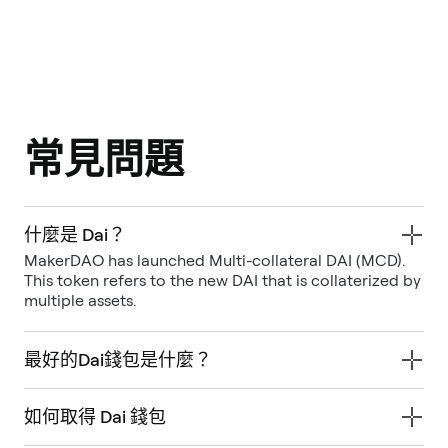
常見問題
什麼是 Dai？
MakerDAO has launched Multi-collateral DAI (MCD).
This token refers to the new DAI that is collaterized by
multiple assets.
最好的Dai錢包是什麼？
如何取得 Dai 錢包