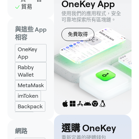
OneKey App
貿易
使用我們的應用程式，安全
可靠地探索所有區塊鏈。
與這些 App
免費取得
相容
OneKey
App
Rabby
Wallet
MetaMask
imToken
Backpack
Keplr
選購 OneKey
Eternl
網路
重新定義的硬體錢包