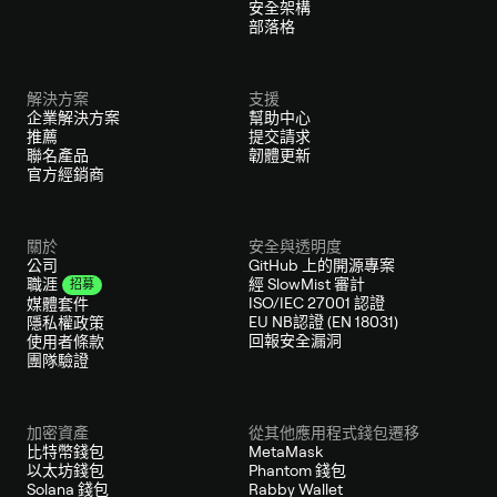
安全架構
部落格
解決方案
支援
企業解決方案
幫助中心
推薦
提交請求
聯名產品
韌體更新
官方經銷商
關於
安全與透明度
公司
GitHub 上的開源專案
經 SlowMist 審計
職涯
招募
ISO/IEC 27001 認證
媒體套件
EU NB認證 (EN 18031)
隱私權政策
回報安全漏洞
使用者條款
團隊驗證
加密資產
從其他應用程式錢包遷移
比特幣錢包
MetaMask
以太坊錢包
Phantom 錢包
Solana 錢包
Rabby Wallet