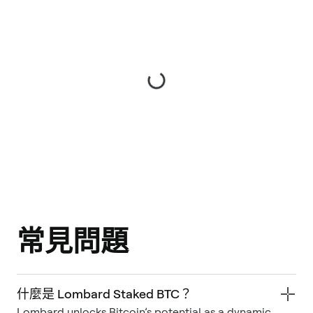
常見問題
什麼是 Lombard Staked BTC？
Lombard unlocks Bitcoin’s potential as a dynamic