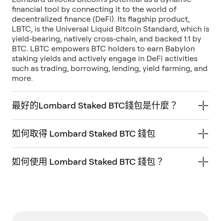
financial tool by connecting it to the world of
decentralized finance (DeFi). Its flagship product,
LBTC, is the Universal Liquid Bitcoin Standard, which is
yield-bearing, natively cross-chain, and backed 1:1 by
BTC. LBTC empowers BTC holders to earn Babylon
staking yields and actively engage in DeFi activities
such as trading, borrowing, lending, yield farming, and
more.
最好的Lombard Staked BTC錢包是什麼？
如何取得 Lombard Staked BTC 錢包
如何使用 Lombard Staked BTC 錢包？