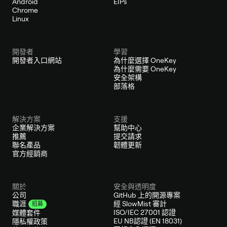
Android
EIPs
Chrome
Linux
開發者
學習
開發者入口網站
為什麼選擇 OneKey
為什麼需要 OneKey
安全架構
部落格
解決方案
支援
企業解決方案
幫助中心
推薦
提交請求
聯名產品
韌體更新
官方經銷商
關於
安全與透明度
公司
GitHub 上的開源專案
經 SlowMist 審計
職涯
招募
ISO/IEC 27001 認證
媒體套件
EU NB認證 (EN 18031)
隱私權政策