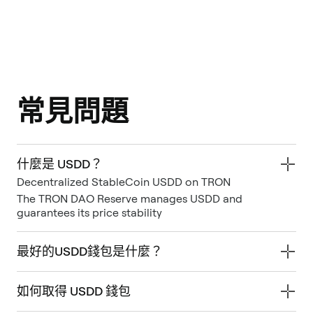
常見問題
什麼是 USDD？
Decentralized StableCoin USDD on TRON
The TRON DAO Reserve manages USDD and
guarantees its price stability
最好的USDD錢包是什麼？
如何取得 USDD 錢包