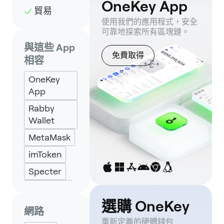
OneKey App
貿易
使用我們的應用程式，安全
可靠地探索所有區塊鏈。
與這些 App
免費取得
相容
OneKey
App
Rabby
Wallet
MetaMask
imToken
Specter
Backpack
選購 OneKey
Keplr
網路
Eternl
重新定義的硬體錢包