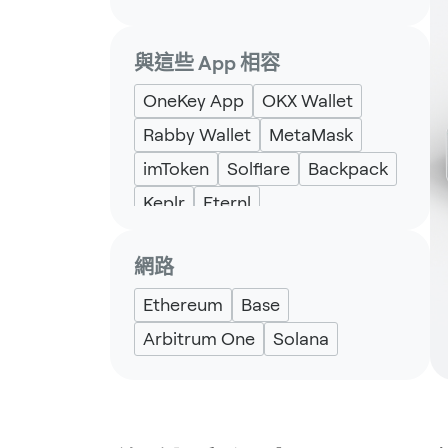
與這些 App 相容
OneKey App
OKX Wallet
Rabby Wallet
MetaMask
imToken
Solflare
Backpack
Keplr
Eternl
網路
Ethereum
Base
Arbitrum One
Solana