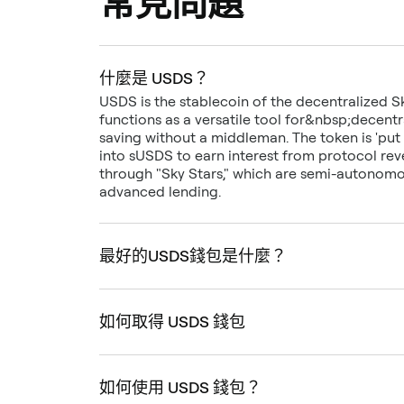
常見問題
什麼是 USDS？
USDS is the stablecoin of the decentralized Sky
functions as a versatile tool for&nbsp;decent
saving without a middleman. The token is 'put
into sUSDS to earn interest from protocol rev
through "Sky Stars," which are semi-autonomous 
advanced lending.
最好的USDS錢包是什麼？
如何取得 USDS 錢包
如何使用 USDS 錢包？