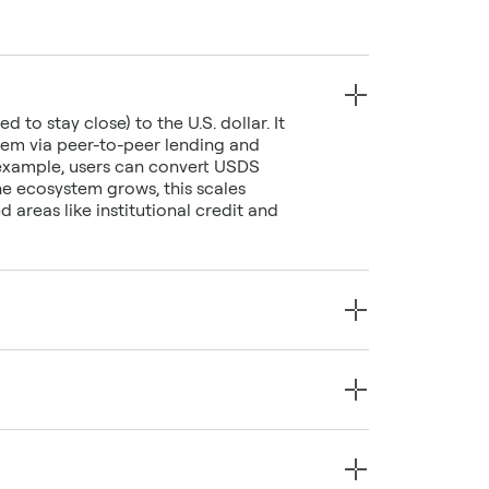
to stay close) to the U.S. dollar. It
stem via peer-to-peer lending and
 example, users can convert USDS
he ecosystem grows, this scales
 areas like institutional credit and