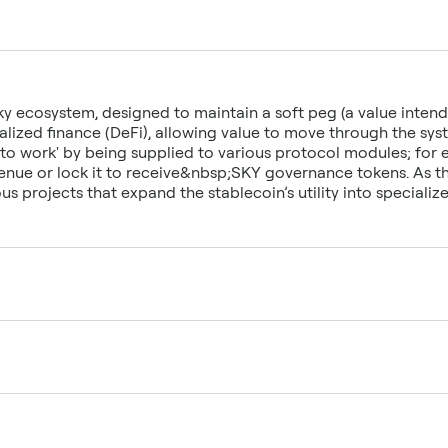
 ecosystem, designed to maintain a soft peg (a value intended 
ralized finance (DeFi), allowing value to move through the sy
 to work' by being supplied to various protocol modules; for
enue or lock it to receive&nbsp;SKY governance tokens. As t
projects that expand the stablecoin’s utility into specialized