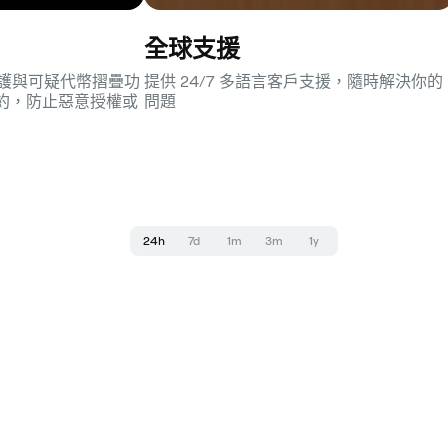
全球支援
魚保護與可疑代幣摺疊功
提供 24/7 多語言客戶支援，隨時解決你的
約，防止惡意授權或
問題
24h
7d
1m
3m
1y