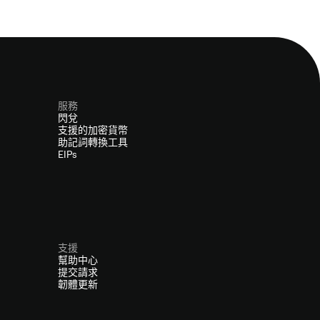
服務
閃兌
支援的加密貨幣
助記詞轉換工具
EIPs
支援
幫助中心
提交請求
韌體更新