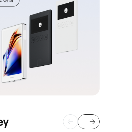
即選購
ey