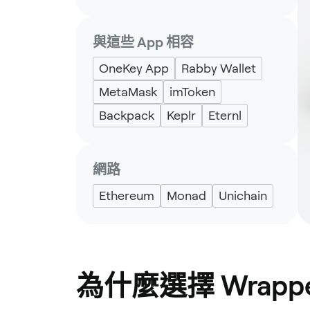
與這些 App 相容
OneKey App
Rabby Wallet
MetaMask
imToken
Backpack
Keplr
Eternl
網路
Ethereum
Monad
Unichain
為什麼選擇 Wrappe