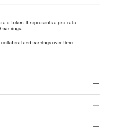
o a c-token. It represents a pro-rata
 collateral and earnings over time.