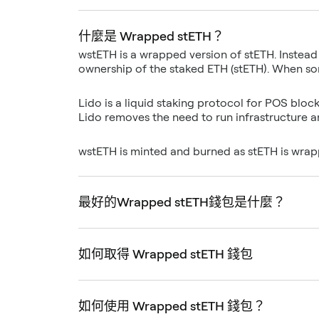
什麼是 Wrapped stETH？
wstETH is a wrapped version of stETH. Instead o
Lido is a liquid staking protocol for POS block
wstETH is minted and burned as stETH is wr
最好的Wrapped stETH錢包是什麼？
如何取得 Wrapped stETH 錢包
如何使用 Wrapped stETH 錢包？