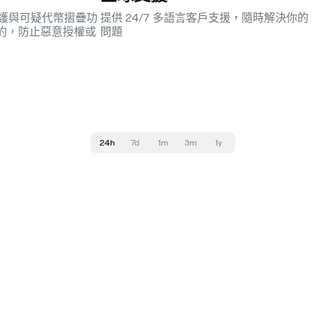
魚保護與可疑代幣摺疊功
提供 24/7 多語言客戶支援，隨時解決你的
約，防止惡意授權或
問題
24h
7d
1m
3m
1y