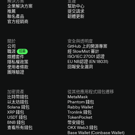
解決方案
支援
企業解決方案
幫助中心
推薦
提交請求
聯名產品
韌體更新
官方經銷商
關於
安全與透明度
公司
GitHub 上的開源專案
經 SlowMist 審計
職涯
招募
ISO/IEC 27001 認證
媒體套件
EU NB認證 (EN 18031)
隱私權政策
回報安全漏洞
使用者條款
團隊驗證
加密資產
從其他應用程式錢包遷移
比特幣錢包
MetaMask
以太坊錢包
Phantom 錢包
Solana 錢包
Rabby Wallet
XRP 錢包
Tronlink 錢包
USDT 錢包
TokenPocket
BNB 錢包
幣安錢包
查看所有錢包
OKX Web3 錢包
Base Wallet (Coinbase Wallet)