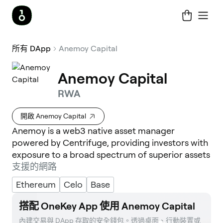
所有 DApp
Anemoy Capital
Anemoy Capital
RWA
開啟 Anemoy Capital
Anemoy is a web3 native asset manager
powered by Centrifuge, providing investors with
exposure to a broad spectrum of superior assets
支援的網路
Ethereum
Celo
Base
搭配 OneKey App 使用 Anemoy Capital
內建交易與 DApp 存取的安全錢包。透過桌面、行動裝置或