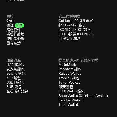
關於
安全與透明度
公司
GitHub 上的開源專案
經 SlowMist 審計
職涯
招募
ISO/IEC 27001 認證
媒體套件
EU NB認證 (EN 18031)
隱私權政策
回報安全漏洞
使用者條款
團隊驗證
加密資產
從其他應用程式錢包遷移
比特幣錢包
MetaMask
以太坊錢包
Phantom 錢包
Solana 錢包
Rabby Wallet
XRP 錢包
Tronlink 錢包
USDT 錢包
TokenPocket
BNB 錢包
幣安錢包
查看所有錢包
OKX Web3 錢包
Base Wallet (Coinbase Wallet)
Exodus Wallet
Trust Wallet