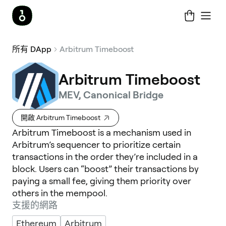
所有 DApp
Arbitrum Timeboost
Arbitrum Timeboost
MEV, Canonical Bridge
開啟 Arbitrum Timeboost
Arbitrum Timeboost is a mechanism used in
Arbitrum’s sequencer to prioritize certain
transactions in the order they’re included in a
block. Users can “boost” their transactions by
paying a small fee, giving them priority over
others in the mempool.
支援的網路
Ethereum
Arbitrum