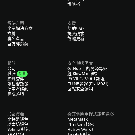
部落格
解決方案
支援
企業解決方案
幫助中心
推薦
提交請求
聯名產品
韌體更新
官方經銷商
關於
安全與透明度
公司
GitHub 上的開源專案
經 SlowMist 審計
職涯
招募
ISO/IEC 27001 認證
媒體套件
EU NB認證 (EN 18031)
隱私權政策
回報安全漏洞
使用者條款
團隊驗證
加密資產
從其他應用程式錢包遷移
比特幣錢包
MetaMask
以太坊錢包
Phantom 錢包
Solana 錢包
Rabby Wallet
XRP 錢包
Tronlink 錢包