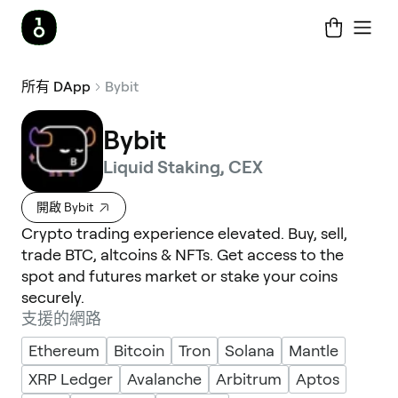
所有 DApp
Bybit
Bybit
Liquid Staking, CEX
開啟 Bybit
Crypto trading experience elevated. Buy, sell,
trade BTC, altcoins & NFTs. Get access to the
spot and futures market or stake your coins
securely.
支援的網路
Ethereum
Bitcoin
Tron
Solana
Mantle
XRP Ledger
Avalanche
Arbitrum
Aptos