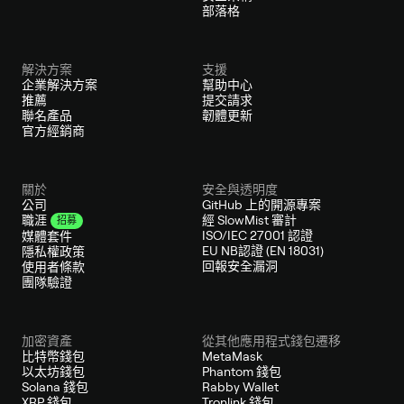
部落格
解決方案
支援
企業解決方案
幫助中心
推薦
提交請求
聯名產品
韌體更新
官方經銷商
關於
安全與透明度
公司
GitHub 上的開源專案
經 SlowMist 審計
職涯
招募
ISO/IEC 27001 認證
媒體套件
EU NB認證 (EN 18031)
隱私權政策
回報安全漏洞
使用者條款
團隊驗證
加密資產
從其他應用程式錢包遷移
比特幣錢包
MetaMask
以太坊錢包
Phantom 錢包
Solana 錢包
Rabby Wallet
XRP 錢包
Tronlink 錢包