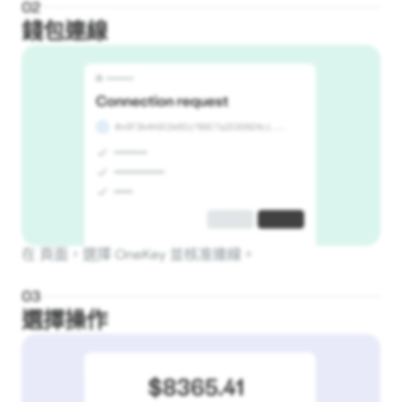
0
2
錢包連線
在 頁面，選擇 OneKey 並核准連線。
0
3
選擇操作