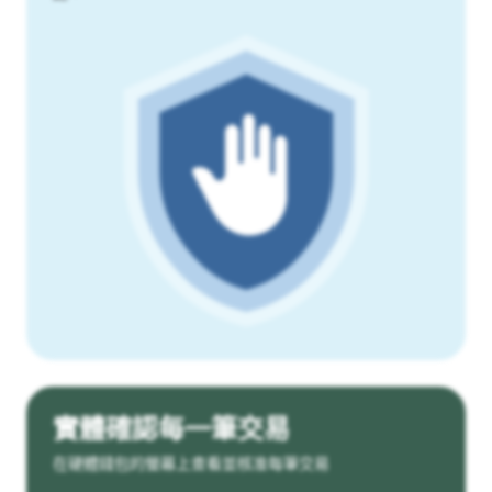
實體確認每一筆交易
在硬體錢包的螢幕上查看並核准每筆交易