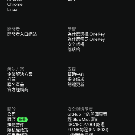
Chrome
Linux
開發者
學習
開發者入口網站
為什麼選擇 OneKey
為什麼需要 OneKey
安全架構
部落格
解決方案
支援
企業解決方案
幫助中心
推薦
提交請求
聯名產品
韌體更新
官方經銷商
關於
安全與透明度
公司
GitHub 上的開源專案
經 SlowMist 審計
職涯
招募
ISO/IEC 27001 認證
媒體套件
EU NB認證 (EN 18031)
隱私權政策
回報安全漏洞
使用者條款