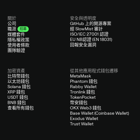
關於
安全與透明度
公司
GitHub 上的開源專案
經 SlowMist 審計
職涯
招募
ISO/IEC 27001 認證
媒體套件
EU NB認證 (EN 18031)
隱私權政策
回報安全漏洞
使用者條款
團隊驗證
加密資產
從其他應用程式錢包遷移
比特幣錢包
MetaMask
以太坊錢包
Phantom 錢包
Solana 錢包
Rabby Wallet
XRP 錢包
Tronlink 錢包
USDT 錢包
TokenPocket
BNB 錢包
幣安錢包
查看所有錢包
OKX Web3 錢包
Base Wallet (Coinbase Wallet)
Exodus Wallet
Trust Wallet