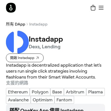
所有 DApp
Instadapp
Instadapp
Dexs, Lending
開啟 Instadapp
Instadapp is decentralized application that let's
users run single click strategies involving
flashloans from their Smart Wallet Accounts.
支援的網路
Ethereum
Polygon
Base
Arbitrum
Plasma
Avalanche
Optimism
Fantom
搭配 OneKey App 使用 Instadapp