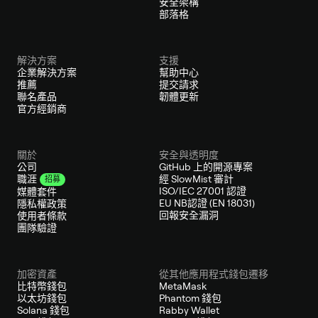
安全架構
部落格
解決方案
支援
企業解決方案
幫助中心
推薦
提交請求
聯名產品
韌體更新
官方經銷商
關於
安全與透明度
公司
GitHub 上的開源專案
經 SlowMist 審計
職涯
招募
ISO/IEC 27001 認證
媒體套件
EU NB認證 (EN 18031)
隱私權政策
回報安全漏洞
使用者條款
團隊驗證
加密資產
從其他應用程式錢包遷移
比特幣錢包
MetaMask
以太坊錢包
Phantom 錢包
Solana 錢包
Rabby Wallet