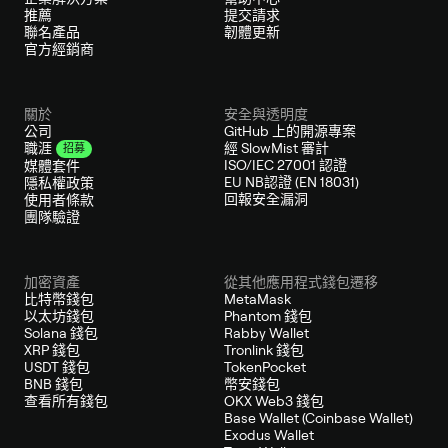
推薦
提交請求
聯名產品
韌體更新
官方經銷商
關於
安全與透明度
公司
GitHub 上的開源專案
經 SlowMist 審計
職涯
招募
ISO/IEC 27001 認證
媒體套件
EU NB認證 (EN 18031)
隱私權政策
回報安全漏洞
使用者條款
團隊驗證
加密資產
從其他應用程式錢包遷移
比特幣錢包
MetaMask
以太坊錢包
Phantom 錢包
Solana 錢包
Rabby Wallet
XRP 錢包
Tronlink 錢包
USDT 錢包
TokenPocket
BNB 錢包
幣安錢包
查看所有錢包
OKX Web3 錢包
Base Wallet (Coinbase Wallet)
Exodus Wallet