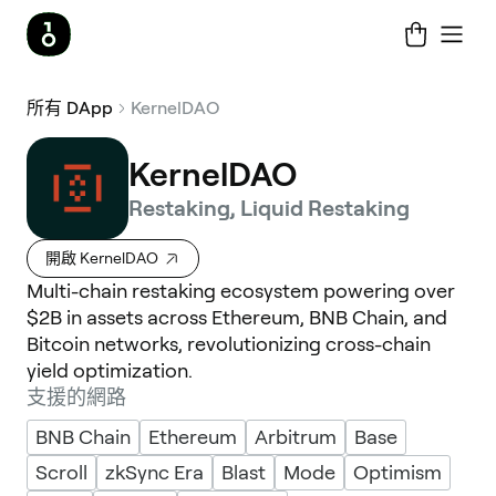
所有 DApp
KernelDAO
KernelDAO
Restaking, Liquid Restaking
開啟 KernelDAO
Multi-chain restaking ecosystem powering over
$2B in assets across Ethereum, BNB Chain, and
Bitcoin networks, revolutionizing cross-chain
yield optimization.
支援的網路
BNB Chain
Ethereum
Arbitrum
Base
Scroll
zkSync Era
Blast
Mode
Optimism