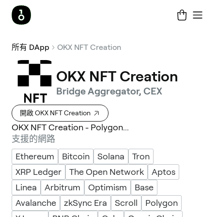
所有 DApp
OKX NFT Creation
OKX NFT Creation
Bridge Aggregator, CEX
開啟 OKX NFT Creation
OKX NFT Creation - Polygon...
支援的網路
Ethereum
Bitcoin
Solana
Tron
XRP Ledger
The Open Network
Aptos
Linea
Arbitrum
Optimism
Base
Avalanche
zkSync Era
Scroll
Polygon