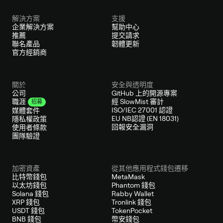
解決方案
支援
企業解決方案
幫助中心
推薦
提交請求
聯名產品
韌體更新
官方經銷商
關於
安全與透明度
公司
GitHub 上的開源專案
經 SlowMist 審計
職涯
招募
ISO/IEC 27001 認證
媒體套件
EU NB認證 (EN 18031)
隱私權政策
回報安全漏洞
使用者條款
團隊驗證
加密資產
從其他應用程式錢包遷移
比特幣錢包
MetaMask
以太坊錢包
Phantom 錢包
Solana 錢包
Rabby Wallet
XRP 錢包
Tronlink 錢包
USDT 錢包
TokenPocket
BNB 錢包
幣安錢包