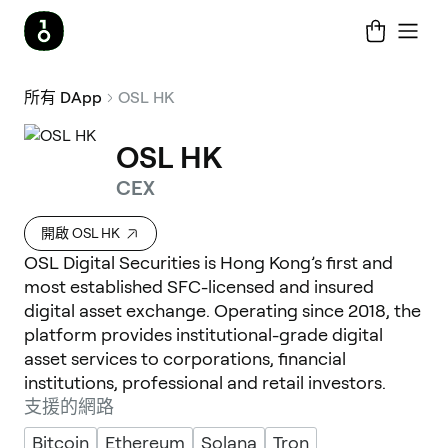
所有 DApp
OSL HK
OSL HK
CEX
開啟 OSL HK
OSL Digital Securities is Hong Kong’s first and
most established SFC-licensed and insured
digital asset exchange. Operating since 2018, the
platform provides institutional-grade digital
asset services to corporations, financial
institutions, professional and retail investors.
支援的網路
Bitcoin
Ethereum
Solana
Tron