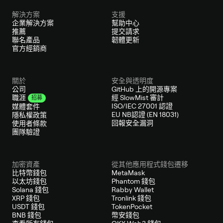
解決方案
支援
企業解決方案
幫助中心
推薦
提交請求
聯名產品
韌體更新
官方經銷商
關於
安全與透明度
公司
GitHub 上的開源專案
經 SlowMist 審計
職涯
招募
ISO/IEC 27001 認證
媒體套件
EU NB認證 (EN 18031)
隱私權政策
回報安全漏洞
使用者條款
團隊驗證
加密資產
從其他應用程式錢包遷移
比特幣錢包
MetaMask
以太坊錢包
Phantom 錢包
Solana 錢包
Rabby Wallet
XRP 錢包
Tronlink 錢包
USDT 錢包
TokenPocket
BNB 錢包
幣安錢包