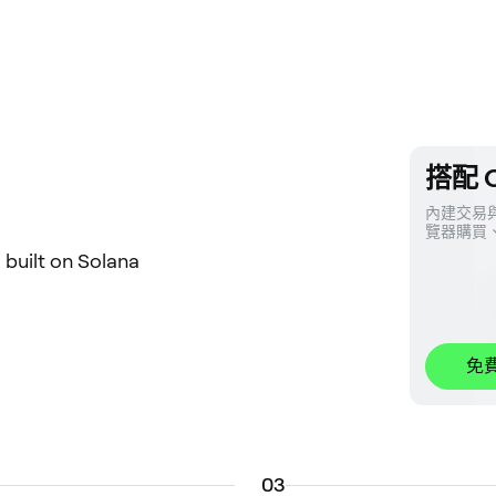
搭配 O
內建交易與
覽器購買
l built on Solana
免
0
3