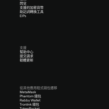
閃兌
支援的加密貨幣
助記詞轉換工具
EIPs
支援
幫助中心
提交請求
韌體更新
從其他應用程式錢包遷移
MetaMask
Phantom 錢包
Rabby Wallet
Tronlink 錢包
TokenPocket