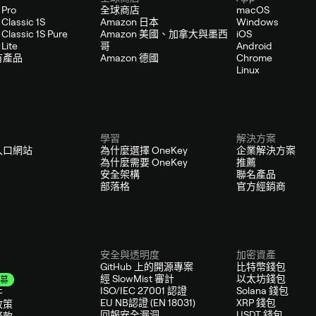
 Pro
全球商店
macOS
Classic 1S
Amazon 日本
Windows
Classic 1S Pure
Amazon 美國、加拿大與墨西
iOS
Lite
哥
Android
有產品
Amazon 德國
Chrome
Linux
學習
解決方案
入口網站
為什麼選擇 OneKey
企業解決方案
為什麼需要 OneKey
推薦
安全架構
聯名產品
部落格
官方經銷商
安全與透明度
加密資產
GitHub 上的開源專案
比特幣錢包
經 SlowMist 審計
以太坊錢包
募
ISO/IEC 27001 認證
Solana 錢包
件
EU NB認證 (EN 18031)
XRP 錢包
政策
回報安全漏洞
USDT 錢包