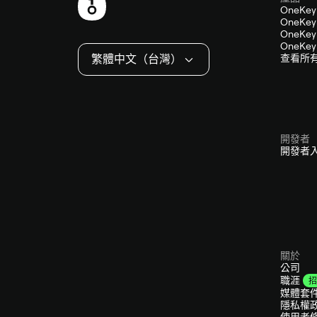
頁
OneKey
OneKey 
尾
OneKey 
OneKey 
繁體中文（台灣）
查看所
開發者
開發者
關於
公司
職涯
招
媒體套
隱私權