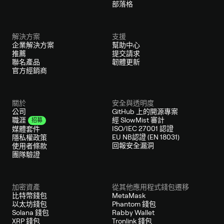
部落格
解決方案
支援
企業解決方案
幫助中心
推薦
提交請求
聯名產品
韌體更新
官方經銷商
關於
安全與透明度
公司
GitHub 上的開源專案
經 SlowMist 審計
職涯
招募
ISO/IEC 27001 認證
媒體套件
EU NB認證 (EN 18031)
隱私權政策
回報安全漏洞
使用者條款
團隊驗證
加密資產
從其他應用程式錢包遷移
比特幣錢包
MetaMask
以太坊錢包
Phantom 錢包
Solana 錢包
Rabby Wallet
XRP 錢包
Tronlink 錢包