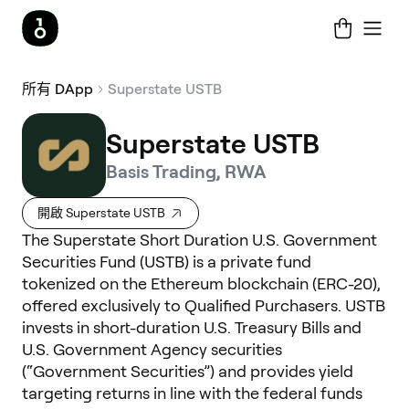
所有 DApp
Superstate USTB
Superstate USTB
Basis Trading, RWA
開啟 Superstate USTB
The Superstate Short Duration U.S. Government
Securities Fund (USTB) is a private fund
tokenized on the Ethereum blockchain (ERC-20),
offered exclusively to Qualified Purchasers. USTB
invests in short-duration U.S. Treasury Bills and
U.S. Government Agency securities
(“Government Securities”) and provides yield
targeting returns in line with the federal funds