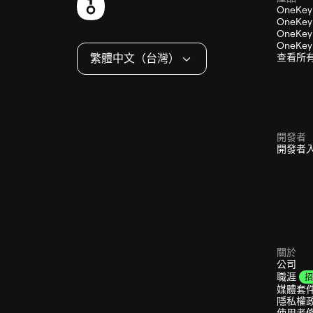
頁
OneKey
OneKey 
尾
OneKey 
OneKey 
繁體中文（台灣）
查看所
開發者
開發者
關於
公司
職涯
招
媒體套
隱私權