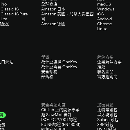
 Pro
全球商店
macOS
Classic 1S
Amazon 日本
Windows
Classic 1S Pure
Amazon 美國、加拿大與墨西
iOS
Lite
哥
Android
有產品
Amazon 德國
Chrome
Linux
學習
解決方案
入口網站
為什麼選擇 OneKey
企業解決方案
為什麼需要 OneKey
推薦
安全架構
聯名產品
部落格
官方經銷商
安全與透明度
加密資產
GitHub 上的開源專案
比特幣錢包
經 SlowMist 審計
以太坊錢包
募
ISO/IEC 27001 認證
Solana 錢包
件
EU NB認證 (EN 18031)
XRP 錢包
政策
回報安全漏洞
USDT 錢包