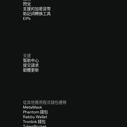
閃兌
支援的加密貨幣
助記詞轉換工具
EIPs
支援
幫助中心
提交請求
韌體更新
從其他應用程式錢包遷移
MetaMask
Phantom 錢包
Rabby Wallet
Tronlink 錢包
TokenPocket