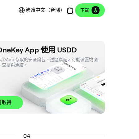
繁體中文（台灣）
下載
neKey App 使用 USDD
 DApp 存取的安全錢包。透過桌面、行動裝置或瀏
、交易與連結。
費取得
0
4