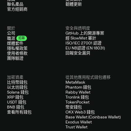
聯名產品
韌體更新
官方經銷商
關於
安全與透明度
公司
GitHub 上的開源專案
經 SlowMist 審計
職涯
招募
ISO/IEC 27001 認證
媒體套件
EU NB認證 (EN 18031)
隱私權政策
回報安全漏洞
使用者條款
團隊驗證
加密資產
從其他應用程式錢包遷移
比特幣錢包
MetaMask
以太坊錢包
Phantom 錢包
Solana 錢包
Rabby Wallet
XRP 錢包
Tronlink 錢包
USDT 錢包
TokenPocket
BNB 錢包
幣安錢包
查看所有錢包
OKX Web3 錢包
Base Wallet (Coinbase Wallet)
Exodus Wallet
Trust Wallet