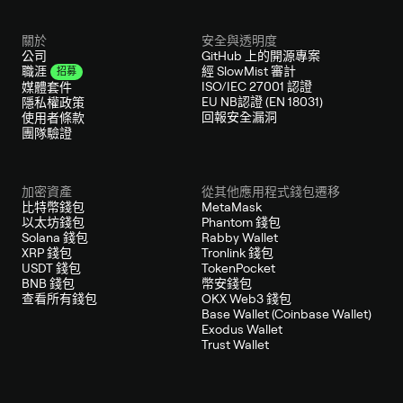
關於
安全與透明度
公司
GitHub 上的開源專案
經 SlowMist 審計
職涯
招募
ISO/IEC 27001 認證
媒體套件
EU NB認證 (EN 18031)
隱私權政策
回報安全漏洞
使用者條款
團隊驗證
加密資產
從其他應用程式錢包遷移
比特幣錢包
MetaMask
以太坊錢包
Phantom 錢包
Solana 錢包
Rabby Wallet
XRP 錢包
Tronlink 錢包
USDT 錢包
TokenPocket
BNB 錢包
幣安錢包
查看所有錢包
OKX Web3 錢包
Base Wallet (Coinbase Wallet)
Exodus Wallet
Trust Wallet