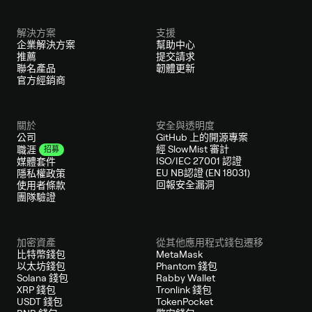
解決方案
支援
企業解決方案
幫助中心
推薦
提交請求
聯名產品
韌體更新
官方經銷商
關於
安全與透明度
公司
GitHub 上的開源專案
經 SlowMist 審計
職涯
招募
ISO/IEC 27001 認證
媒體套件
EU NB認證 (EN 18031)
隱私權政策
回報安全漏洞
使用者條款
團隊驗證
加密資產
從其他應用程式錢包遷移
比特幣錢包
MetaMask
以太坊錢包
Phantom 錢包
Solana 錢包
Rabby Wallet
XRP 錢包
Tronlink 錢包
USDT 錢包
TokenPocket