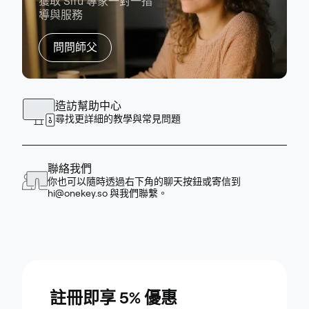
獲取 Sifu 專家一對一指
導與服務
問問師父
造訪幫助中心
尋找更詳細的教學與常見問題
聯絡我們
你也可以隨時透過右下角的聊天按鈕或寄信到
hi@onekey.so
與我們聯繫。
註冊即享 5% 優惠