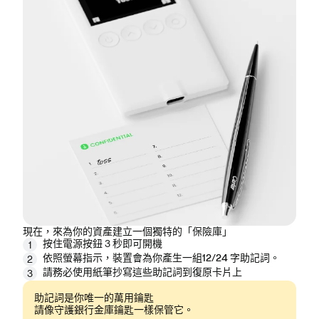
現在，來為你的資產建立一個獨特的「保險庫」
按住
電源按鈕
3 秒即可開機
1
依照螢幕指示，裝置會為你產生一組
12/24 字助記詞
。
2
請務必使用紙筆
抄寫
這些助記詞到復原卡片上
3
助記詞是你唯一的萬用鑰匙
請像守護銀行金庫鑰匙一樣保管它。