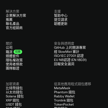
解決方案
支援
企業解決方案
幫助中心
推薦
提交請求
聯名產品
韌體更新
官方經銷商
關於
安全與透明度
公司
GitHub 上的開源專案
經 SlowMist 審計
職涯
招募
ISO/IEC 27001 認證
媒體套件
EU NB認證 (EN 18031)
隱私權政策
回報安全漏洞
使用者條款
團隊驗證
加密資產
從其他應用程式錢包遷移
比特幣錢包
MetaMask
以太坊錢包
Phantom 錢包
Solana 錢包
Rabby Wallet
XRP 錢包
Tronlink 錢包
USDT 錢包
TokenPocket