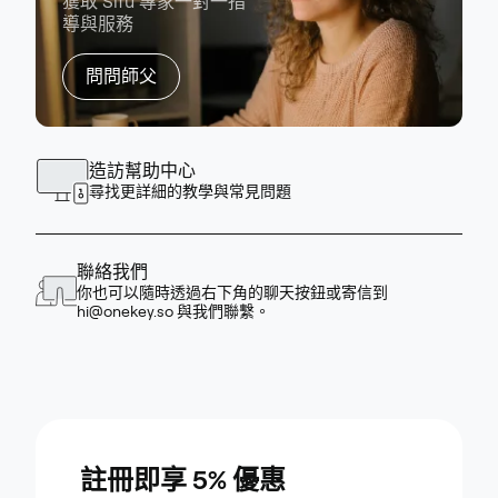
獲取 Sifu 專家一對一指
導與服務
問問師父
造訪幫助中心
尋找更詳細的教學與常見問題
聯絡我們
你也可以隨時透過右下角的聊天按鈕或寄信到
hi@onekey.so
與我們聯繫。
註冊即享 5% 優惠