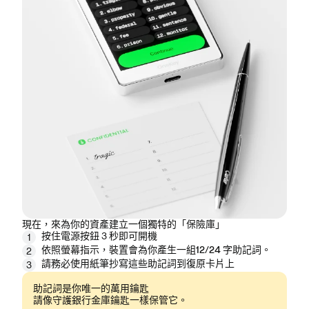
現在，來為你的資產建立一個獨特的「保險庫」
按住
電源按鈕
3 秒即可開機
1
依照螢幕指示，裝置會為你產生一組
12/24 字助記詞
。
2
請務必使用紙筆
抄寫
這些助記詞到復原卡片上
3
助記詞是你唯一的萬用鑰匙
請像守護銀行金庫鑰匙一樣保管它。