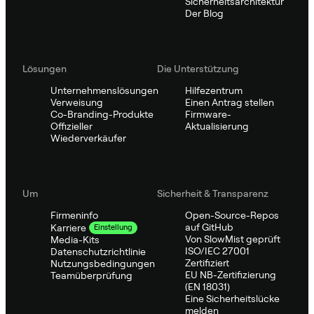
Sicherheitsarchitektur
Der Blog
Lösungen
Die Unterstützung
Unternehmenslösungen
Hilfezentrum
Verweisung
Einen Antrag stellen
Co-Branding-Produkte
Firmware-
Offizieller
Aktualisierung
Wiederverkäufer
Um
Sicherheit & Transparenz
Firmeninfo
Open-Source-Repos
auf GitHub
Karriere
Einstellung
Von SlowMist geprüft
Media-Kits
ISO/IEC 27001
Datenschutzrichtlinie
Zertifiziert
Nutzungsbedingungen
EU NB-Zertifizierung
Teamüberprüfung
(EN 18031)
Eine Sicherheitslücke
melden