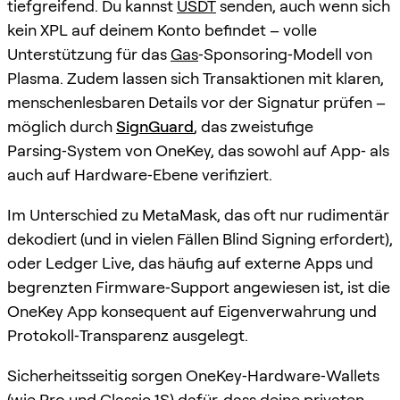
tiefgreifend. Du kannst
USDT
senden, auch wenn sich
kein XPL auf deinem Konto befindet – volle
Unterstützung für das
Gas
‑Sponsoring‑Modell von
Plasma. Zudem lassen sich Transaktionen mit klaren,
menschenlesbaren Details vor der Signatur prüfen –
möglich durch
SignGuard
, das zweistufige
Parsing‑System von OneKey, das sowohl auf App‑ als
auch auf Hardware‑Ebene verifiziert.
Im Unterschied zu MetaMask, das oft nur rudimentär
dekodiert (und in vielen Fällen Blind Signing erfordert),
oder Ledger Live, das häufig auf externe Apps und
begrenzten Firmware‑Support angewiesen ist, ist die
OneKey App konsequent auf Eigenverwahrung und
Protokoll‑Transparenz ausgelegt.
Sicherheitsseitig sorgen OneKey‑Hardware‑Wallets
(wie
Pro
und
Classic
1S) dafür, dass deine privaten