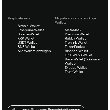
Krypto-Assets
Migrate von anderen App-
Wallets
Bitcoin-Wallet
Ethereum-Wallet
MetaMask
Solana-Wallet
Phantom Wallet
XRP Wallet
Rabby Wallet
USDT Wallet
Tronlink Wallet
BNB Wallet
TokenPocket
Alle Wallets anzeigen
Binance Wallet
OKX Web3 Wallet
Base Wallet (Coinbase
Wallet)
Exodus Wallet
Trust Wallet
Abonnieren Sie unsere Benachrichtigungen