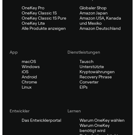
OneKey Pro
Globaler Shop
OneKey Classic 1S
Amazon Japan
OneKey Classic 1S Pure
Amazon USA, Kanada
OneKey Lite
und Mexiko
Alle Produkte anzeigen
Amazon Deutschland
App
Dienstleistungen
macOS
Tausch
Windows
Unterstützte
iOS
Kryptowährungen
Android
Recovery Phrase
Chrome
Converter
Linux
EIPs
Entwickler
Lernen
Das Entwicklerportal
Warum OneKey wählen
Warum OneKey
benötigt wird