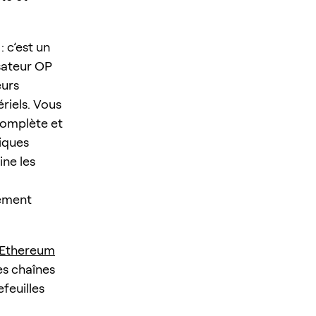
: c’est un
isateur OP
eurs
ériels. Vous
complète et
iques
ine les
uement
Ethereum
es chaînes
efeuilles