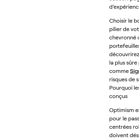
d’expérience
Choisir le b
pilier de vo
chevronné o
portefeuille
découvrire
la plus sûr
comme
Sig
risques de s
Pourquoi le
conçus
Optimism est
pour le pas
centrées rol
doivent dés