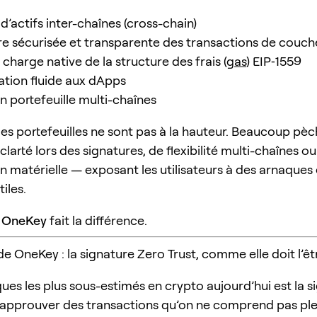
d’actifs inter-chaînes (cross-chain)
re sécurisée et transparente des transactions de couch
 charge native de la structure des frais (
gas
) EIP‑1559
ation fluide aux dApps
un portefeuille multi-chaînes
 les portefeuilles ne sont pas à la hauteur. Beaucoup pè
arté lors des signatures, de flexibilité multi-chaînes ou
n matérielle — exposant les utilisateurs à des arnaques 
tiles.
e
OneKey
fait la différence.
e OneKey : la signature Zero Trust, comme elle doit l’êt
ques les plus sous-estimés en crypto aujourd’hui est la s
 approuver des transactions qu’on ne comprend pas pl