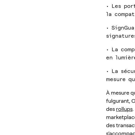
• Les por
la compat
• SignGua
signature
• La comp
en lumièr
• La sécu
mesure qu
À mesure qu
fulgurant, 
des
rollups
marketplace
des transac
s’accompagn