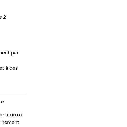
e 2
chent par
et à des
re
ignature à
einement.