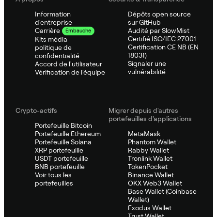
Information
Dépôts open source
d'entreprise
sur GitHub
Audité par SlowMist
Carrière
Embauche
Certifié ISO/IEC 27001
Kits média
Certification CE NB (EN
politique de
18031)
confidentialité
Signaler une
Accord de l'utilisateur
vulnérabilité
Vérification de l'équipe
Crypto-actifs
Migrer depuis d'autres
portefeuilles d'applications
Portefeuille Bitcoin
Portefeuille Ethereum
MetaMask
Portefeuille Solana
Phantom Wallet
XRP portefeuille
Rabby Wallet
USDT portefeuille
Tronlink Wallet
BNB portefeuille
TokenPocket
Voir tous les
Binance Wallet
portefeuilles
OKX Web3 Wallet
Base Wallet (Coinbase
Wallet)
Exodus Wallet
Trust Wallet