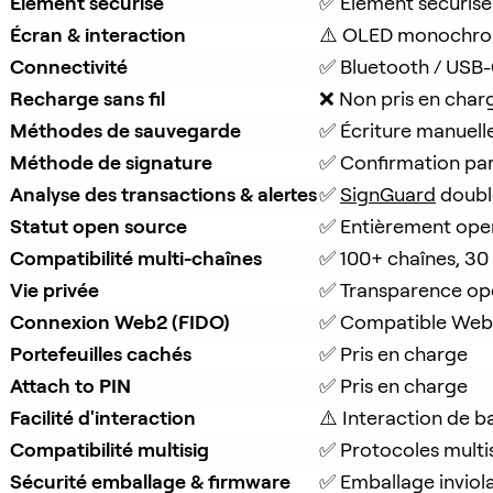
Élément sécurisé
✅ Élément sécurisé
Écran & interaction
⚠️ OLED monochro
Connectivité
✅ Bluetooth / USB
Recharge sans fil
❌ Non pris en char
Méthodes de sauvegarde
✅ Écriture manuell
Méthode de signature
✅ Confirmation pa
Analyse des transactions & alertes
✅ 
SignGuard
 doubl
Statut open source
✅ Entièrement ope
Compatibilité multi-chaînes
✅ 100+ chaînes, 30
Vie privée
✅ Transparence op
Connexion Web2 (FIDO)
✅ Compatible Web
Portefeuilles cachés
✅ Pris en charge
Attach to PIN
✅ Pris en charge
Facilité d'interaction
⚠️ Interaction de b
Compatibilité multisig
✅ Protocoles multi
Sécurité emballage & firmware
✅ Emballage inviola