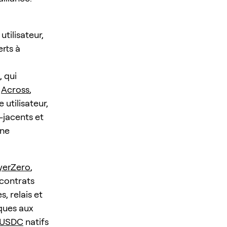
utilisateur,
rts à
, qui
e
Across
,
 utilisateur,
-jacents et
une
yerZero
,
 contrats
, relais et
iques aux
USDC
natifs