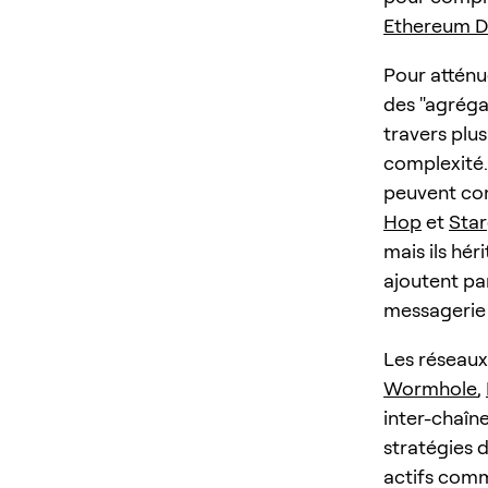
Ethereum D
Pour atténue
des "agréga
travers plus
complexité.
peuvent com
Hop
et
Sta
mais ils hé
ajoutent par
messagerie p
Les réseaux
Wormhole
,
inter-chaîne
stratégies 
actifs co