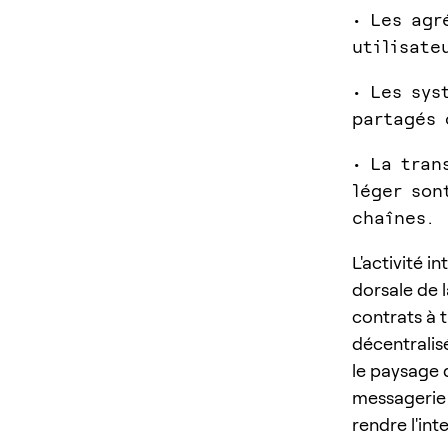
• Les agr
utilisate
• Les sys
partagés 
• La tran
léger son
chaînes.
L'activité i
dorsale de l
contrats à 
décentralis
le paysage 
messagerie 
rendre l'int