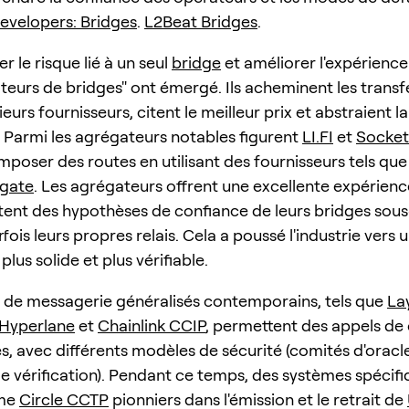
evelopers: Bridges
.
L2Beat Bridges
.
r le risque lié à un seul
bridge
et améliorer l'expérience 
teurs de bridges" ont émergé. Ils acheminent les transfe
ieurs fournisseurs, citent le meilleur prix et abstraient la
 Parmi les agrégateurs notables figurent
LI.FI
et
Socket
poser des routes en utilisant des fournisseurs tels qu
rgate
. Les agrégateurs offrent une excellente expérience
ritent des hypothèses de confiance de leurs bridges sous
fois leurs propres relais. Cela a poussé l'industrie vers 
lus solide et plus vérifiable.
 de messagerie généralisés contemporains, tels que
La
Hyperlane
et
Chainlink CCIP
, permettent des appels de
s, avec différents modèles de sécurité (comités d'oracles
de vérification). Pendant ce temps, des systèmes spécif
mme
Circle CCTP
pionniers dans l'émission et le retrait de