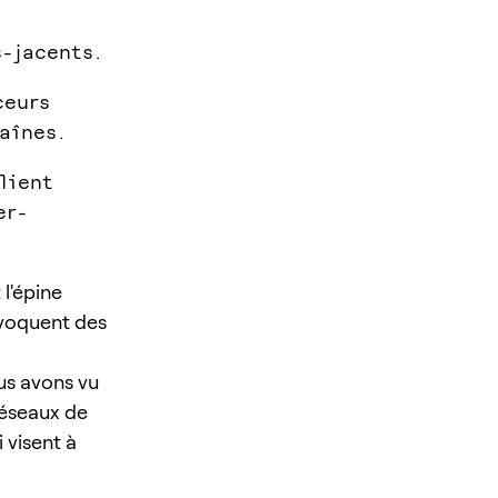
s-jacents.
ceurs
aînes.
lient
er-
 l'épine
invoquent des
ous avons vu
réseaux de
 visent à