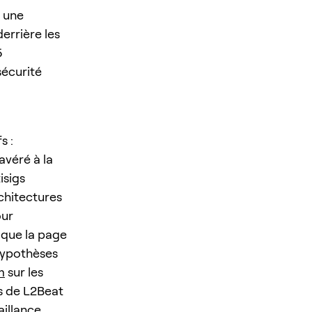
s une
errière les
5
sécurité
s :
avéré à la
isigs
chitectures
our
 que la page
 hypothèses
m
sur les
es de L2Beat
illance.