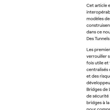
Cet article
interopérab
modèles de 
construisen
dans ce nou
Des Tunnels
Les premiers
verrouiller 
fois utile e
centralisés
et des risq
développeur
Bridges de 
de sécurité 
bridges à l
pour compre