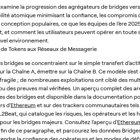
 examine la progression des agrégateurs de bridges ver
ilité atomique minimisant la confiance, les compromis d
conception populaires, ce que les équipes de l'ère 202
t, et comment les utilisateurs peuvent opérer en toute 
vel environnement.
 de Tokens aux Réseaux de Messagerie
 bridges se concentraient sur le simple transfert d'actif
sur la Chaîne A, émettre sur la Chaîne B. Ce modèle s'est 
t fragile ; de nombreuses exploitations ont ciblé des mult
 ou des preuves mal vérifiées. Un aperçu complet des ar
ues des bridges est disponible dans la documentation p
s d'
Ethereum
et sur des trackers communautaires tels
L2Beat, qui catalogue les risques, les opérateurs et les
pour les bridges majeurs. Consultez l'aperçu d'
Ethereu
a fin de ce paragraphe, et parcourez les données Bridg
ndre la confiance des opérateurs et les modes de défa