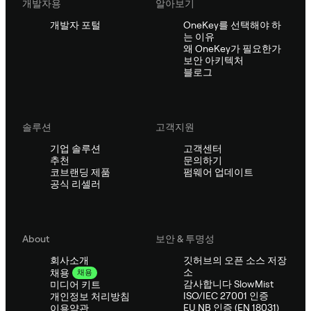
개발자용
알아보기
개발자 포털
OneKey를 선택해야 하
는 이유
왜 OneKey가 필요한가
보안 아키텍처
블로그
솔루션
고객지원
기업 솔루션
고객센터
추천
문의하기
코브랜딩 제품
펌웨어 업데이트
공식 리셀러
About
보안 & 투명성
회사소개
깃허브의 오픈 소스 저장
소
채용
채용
감사합니다 SlowMist
미디어 키트
ISO/IEC 27001 인증
개인정보 처리방침
EU NB 인증 (EN 18031)
이용약관