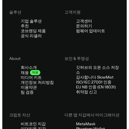
솔루션
고객지원
기업 솔루션
고객센터
추천
문의하기
코브랜딩 제품
펌웨어 업데이트
공식 리셀러
About
보안 & 투명성
회사소개
깃허브의 오픈 소스 저장
소
채용
채용
감사합니다 SlowMist
미디어 키트
ISO/IEC 27001 인증
개인정보 처리방침
EU NB 인증 (EN 18031)
이용약관
취약점 신고
팀 검증
크립토 자산
다른 앱 지갑에서 마이그레이션
비트코인 지갑
MetaMask
이더리움 지갑
Phantom Wallet