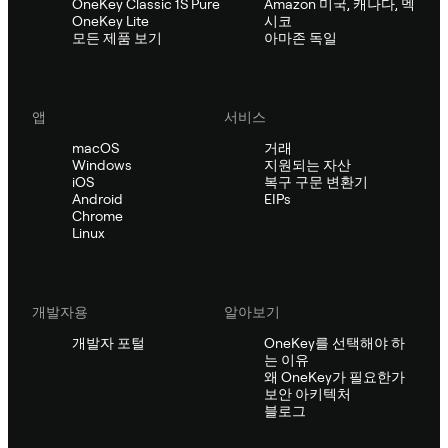
OneKey Classic 1S Pure
Amazon 미국, 캐나다, 멕
OneKey Lite
시코
모든 제품 보기
아마존 독일
앱
서비스
macOS
거래
Windows
지원되는 자산
iOS
복구 구문 변환기
Android
EIPs
Chrome
Linux
개발자용
알아보기
개발자 포털
OneKey를 선택해야 하
는 이유
왜 OneKey가 필요한가
보안 아키텍처
블로그