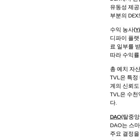
유동성 제공
부분의 DE
수익 농사(
Y
디파이 플랫
료 일부를 
따라 수익률
총 예치 자산 규
TVL은 특
계의 신뢰도
TVL은 수
다.
DAO
(탈중앙
DAO는 스
주요 결정을