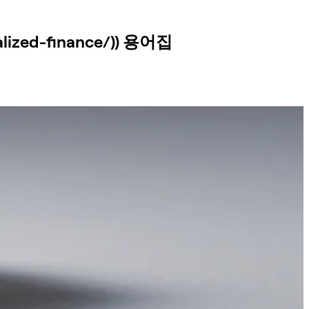
alized-finance/)) 용어집