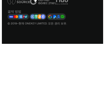
결제 방법
© 2019–현재 ONEKEY LIMITED. 모든 권리 보유.