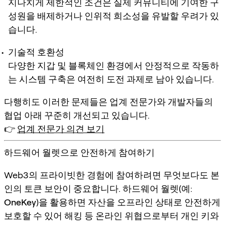
지나치게 제한적인 조건은 실제 커뮤니티에 기여한 구
성원을 배제하거나 인위적 희소성을 유발할 우려가 있
습니다.
기술적 호환성
다양한 지갑 및 블록체인 환경에서 안정적으로 작동하
는 시스템 구축은 여전히 도전 과제로 남아 있습니다.
다행히도 이러한 문제들은 업계 전문가와 개발자들의
협업 아래 꾸준히 개선되고 있습니다.
👉
업계 전문가 의견 보기
하드웨어 월렛으로 안전하게 참여하기
Web3의 프라이빗한 경험에 참여하려면 무엇보다도 본
인의
토큰 보안
이 중요합니다. 하드웨어 월렛(예:
OneKey
)을 활용하면 자산을 오프라인 상태로 안전하게
보호할 수 있어 해킹 등 온라인 위협으로부터 개인 키와