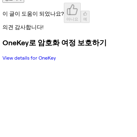
이 글이 도움이 되었나요?
아니요
예
의견 감사합니다!
OneKey로 암호화 여정 보호하기
View details for OneKey