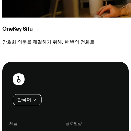
OneKey Sifu
암호화 의문을 해결하기 위해, 한 번의 전화로.
Sifu에 문의
보
행
인
한국어
제품
글로벌샵