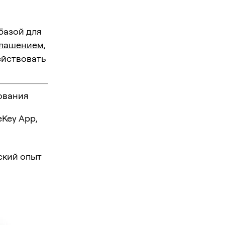
 базой для
глашением
,
ействовать
ования
Key App,
ский опыт