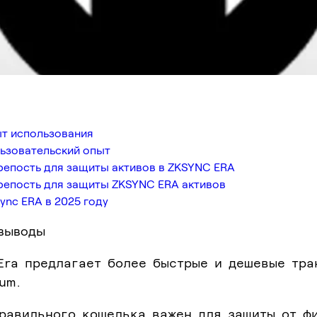
ыт использования
ьзовательский опыт
репость для защиты активов в ZKSYNC ERA
репость для защиты ZKSYNC ERA активов
ync ERA в 2025 году
выводы
Era предлагает более быстрые и дешевые тра
um.
правильного кошелька важен для защиты от ф