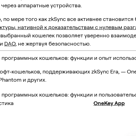
 через аппаратные устройства.
, по мере того как zkSync все активнее становится
ктуры, нативной к доказательствам с нулевым раз
 выбранный кошелек позволяет уверенно взаимод
 и
DAO
, не жертвуя безопасностью.
 программных кошельков: функции и опыт использ
офт-кошельков, поддерживающих zkSync Era, — One
Phantom и других.
 программных кошельков: функции и пользователь
стика
OneKey App