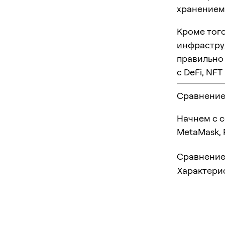
хранением
Кроме того
инфрастру
правильно
с DeFi, NFT
Сравнение
Начнем с с
MetaMask, 
Сравнение
Характери