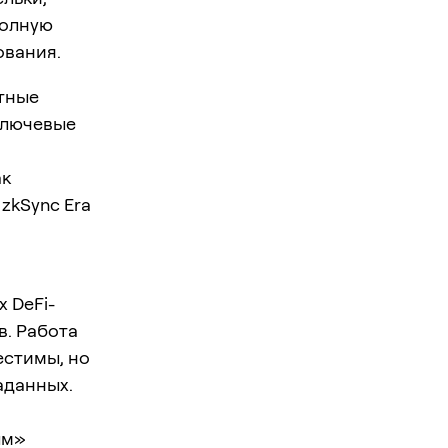
полную
ования.
тные
 ключевые
ак
zkSync Era
 DeFi-
в. Работа
естимы, но
аданных.
ым»