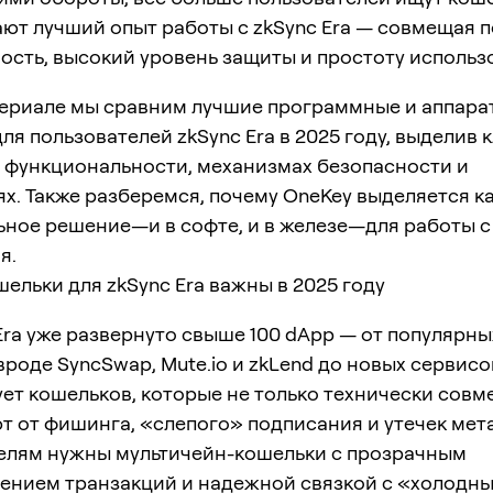
ают лучший опыт работы с zkSync Era — совмещая 
ость, высокий уровень защиты и простоту использ
териале мы сравним лучшие программные и аппара
ля пользователей zkSync Era в 2025 году, выделив
в функциональности, механизмах безопасности и
х. Также разберемся, почему OneKey выделяется к
ное решение—и в софте, и в железе—для работы с 
я.
ельки для zkSync Era важны в 2025 году
Era уже развернуто свыше 100 dApp — от популярных
роде SyncSwap, Mute.io и zkLend до новых сервисо
ует кошельков, которые не только технически совм
т от фишинга, «слепого» подписания и утечек мет
елям нужны мультичейн-кошельки с прозрачным
ением транзакций и надежной связкой с «холодн