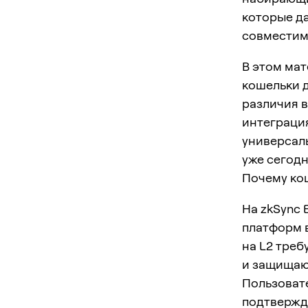
которые д
совместим
В этом ма
кошельки д
различия 
интеграция
универсаль
уже сегодн
Почему кош
На zkSync 
платформ в
на L2 треб
и защищаю
Пользоват
подтвержд