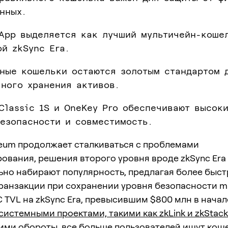
нных.
 App выделяется как лучший мультичейн-коше
й zkSync Era.
тные кошельки остаются золотым стандартом 
ного хранения активов.
Classic 1S и OneKey Pro обеспечивают высок
безопасности и совместимость.
reum продолжает сталкиваться с проблемами
ования, решения второго уровня вроде zkSync Era
ьно набирают популярность, предлагая более быст
ранзакции при сохранении уровня безопасности m
 С TVL на zkSync Era, превысившим $800 млн в начал
системными проектами, такими как zkLink и zkStack
ми обороты, все больше пользователей ищут коше