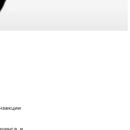
нзакции
ишинга и