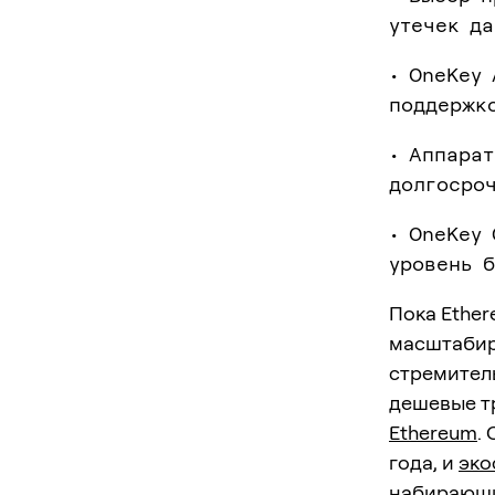
утечек да
• OneKey
поддержко
• Аппара
долгосроч
• OneKey 
уровень 
Пока Ethe
масштабир
стремител
дешевые т
Ethereum
.
года, и
эко
набирающи