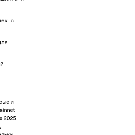
лек с
для
ий
рые и
ainnet
е 2025
,
льки,