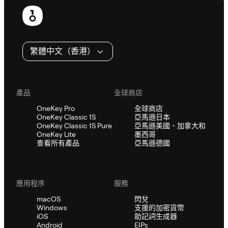
頁
尾
繁體中文（香港）
產品
全球商店
OneKey Pro
全球商店
OneKey Classic 1S
亞馬遜日本
OneKey Classic 1S Pure
亞馬遜美國、加拿大和
OneKey Lite
墨西哥
查看所有產品
亞馬遜德國
應用程序
服務
macOS
閃兌
Windows
支援的加密貨幣
iOS
助記詞生成器
Android
EIPs