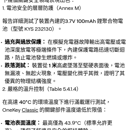
下幾個關鍵安全領域表現出色：
1. 電池安全的層層防護（Annex M）
報告詳細測試了裝置內建的
3.7V 100mAh 鋰聚合物電
池
（型號 KYS 232130）。
過充與過放保護：
在模擬充電器故障輸出高電壓或電
池深度放電等極端條件下，內建保護電路迅速切斷迴
路，防止電池發生燃燒或爆炸。
跌落測試：
裝置從
1 米
高處墜落至堅硬表面後，電池
無漏液、無起火現象，電壓變化微乎其微，證明了其
優異的物理結構強度。
2. 嚴格的溫升控制（Table 5.4.1.4）
在高達
40°C
的環境溫度下進行滿載運行測試，
OneKey
Classic
的關鍵部件溫度遠低於限值：
電池表面溫度：
最高僅為 43.9°C（標準允許更