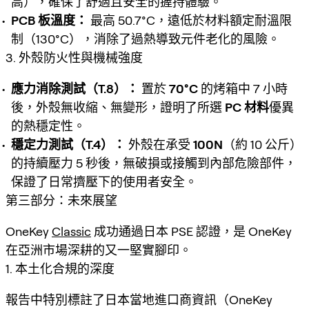
高），確保了舒適且安全的握持體驗。
PCB 板溫度：
最高 50.7°C，遠低於材料額定耐溫限
制（130°C），消除了過熱導致元件老化的風險。
3. 外殼防火性與機械強度
應力消除測試（T.8）：
置於
70°C
的烤箱中 7 小時
後，外殼無收縮、無變形，證明了所選
PC 材料
優異
的熱穩定性。
穩定力測試（T.4）：
外殼在承受
100N
（約 10 公斤）
的持續壓力 5 秒後，無破損或接觸到內部危險部件，
保證了日常擠壓下的使用者安全。
第三部分：未來展望
OneKey
Classic
成功通過日本 PSE 認證，是 OneKey
在亞洲市場深耕的又一堅實腳印。
1. 本土化合規的深度
報告中特別標註了日本當地進口商資訊（OneKey