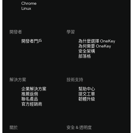
Chrome
Linux
開發者
學習
開發者門戶
為什麼選擇 OneKey
為何需要 OneKey
安全架構
部落格
解決方案
技術支持
企業解決方案
幫助中心
推薦返佣
提交工單
聯名產品
韌體升級
官方經銷商
關於
安全 & 透明度