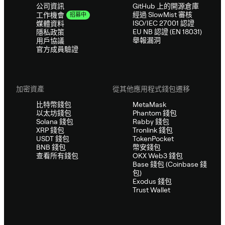
公司資訊
GitHub 上的開源倉庫
經過 SlowMist 審核
工作機會
招募中
ISO/IEC 27001 認證
媒體資料
EU NB 認證 (EN 18031)
隱私政策
舉報漏洞
用戶協議
官方成員驗證
加密資產
從其他應用程式錢包遷移
比特幣錢包
MetaMask
以太坊錢包
Phantom 錢包
Solana 錢包
Rabby 錢包
XRP 錢包
Tronlink 錢包
USDT 錢包
TokenPocket
BNB 錢包
幣安錢包
查看所有錢包
OKX Web3 錢包
Base 錢包 (Coinbase 錢
包)
Exodus 錢包
Trust Wallet