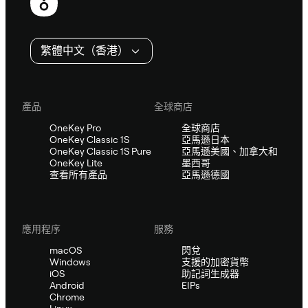
尾
繁體中文（香港）
產品
全球商店
OneKey Pro
全球商店
OneKey Classic 1S
亞馬遜日本
OneKey Classic 1S Pure
亞馬遜美國、加拿大和
OneKey Lite
墨西哥
查看所有產品
亞馬遜德國
應用程序
服務
macOS
閃兌
Windows
支援的加密貨幣
iOS
助記詞生成器
Android
EIPs
Chrome