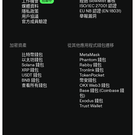
經過 SlowMist 審核
工作機會
招募中
ISO/IEC 27001 認證
媒體資料
EU NB 認證 (EN 18031)
隱私政策
舉報漏洞
用戶協議
官方成員驗證
加密資產
從其他應用程式錢包遷移
比特幣錢包
MetaMask
以太坊錢包
Phantom 錢包
Solana 錢包
Rabby 錢包
XRP 錢包
Tronlink 錢包
USDT 錢包
TokenPocket
BNB 錢包
幣安錢包
查看所有錢包
OKX Web3 錢包
Base 錢包 (Coinbase 錢
包)
Exodus 錢包
Trust Wallet