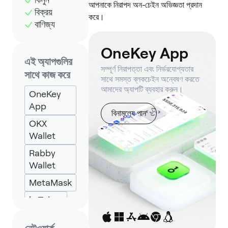
আপনাকে নিরাপদ অন-চেইন অভিজ্ঞতা প্রদান
বিক্রয়
করে।
বাণিজ্য
OneKey App
এই অ্যাপগুলির
সম্পূর্ণ নিরাপত্তা এবং নির্ভরযোগ্যতার
সাথে কাজ করে
সাথে সমস্ত ব্লকচেইন অন্বেষণ করতে
আমাদের অ্যাপটি ব্যবহার করুন।
OneKey
App
বিনামূল্যে পান
OKX
Wallet
Rabby
Wallet
MetaMask
imToken
Specter