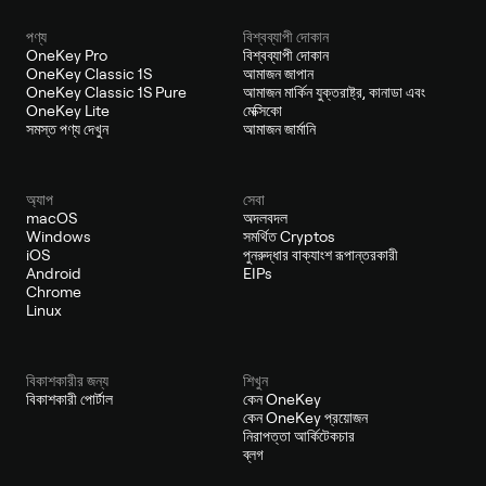
পণ্য
বিশ্বব্যাপী দোকান
OneKey Pro
বিশ্বব্যাপী দোকান
OneKey Classic 1S
আমাজন জাপান
OneKey Classic 1S Pure
আমাজন মার্কিন যুক্তরাষ্ট্র, কানাডা এবং
OneKey Lite
মেক্সিকো
সমস্ত পণ্য দেখুন
আমাজন জার্মানি
অ্যাপ
সেবা
macOS
অদলবদল
Windows
সমর্থিত Cryptos
iOS
পুনরুদ্ধার বাক্যাংশ রূপান্তরকারী
Android
EIPs
Chrome
Linux
বিকাশকারীর জন্য
শিখুন
বিকাশকারী পোর্টাল
কেন OneKey
কেন OneKey প্রয়োজন
নিরাপত্তা আর্কিটেকচার
ব্লগ