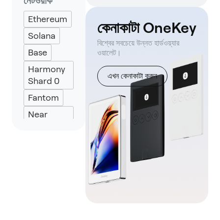
নেটওয়ার্ক
Solflare
Ethereum
Backpack
কেনাকাটা OneKey
Solana
Keplr
বিশ্বের সবচেয়ে উন্নত হার্ডওয়্যার
Base
ওয়ালেট।
Eternl
Harmony
UniSat
এখন কেনাকাটা করুন
Shard 0
Fantom
Near
Protocol
Polygon
POS
BNB
Smart
Chain
Arbitrum