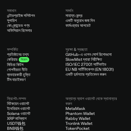
সমাধান
সমর্থন
এন্টারপ্রাইজ সলিউশন
সাহায্য কেন্দ্র
সুপারিশ
একটি অনুরোধ জমা দিন
কো-ব্র্যান্ডেড পণ্য
ফার্মওয়্যার আপডেট
অফিসিয়াল রিসেলার
সম্পর্কিত
সুরক্ষা & স্বচ্ছতা
প্রতিষ্ঠানের তথ্য
GitHub-এ ওপেন সোর্স রিপোগুলো
SlowMist দ্বারা নিরীক্ষিত
কেরিয়ার
নিয়োগ
ISO/IEC 27001 সার্টিফাইড
মিডিয়া কিটস
EU NB সার্টিফিকেশন (EN 18031)
গোপনীয়তা নীতি
একটি দুর্বলতার প্রতিবেদন করুন
ব্যবহারকারী চুক্তি
টিম যাচাইকরণ
ক্রিপ্টো-সম্পদ
অন্যান্য অ্যাপ ওয়ালেট থেকে স্থানান্তর
বিটকয়েন ওয়ালেট
করুন
ইথেরিয়াম ওয়ালেট
MetaMask
Solana ওয়ালেট
Phantom Wallet
XRP মানিব্যাগ
Rabby Wallet
USDT钱包
Tronlink Wallet
BNB钱包
TokenPocket