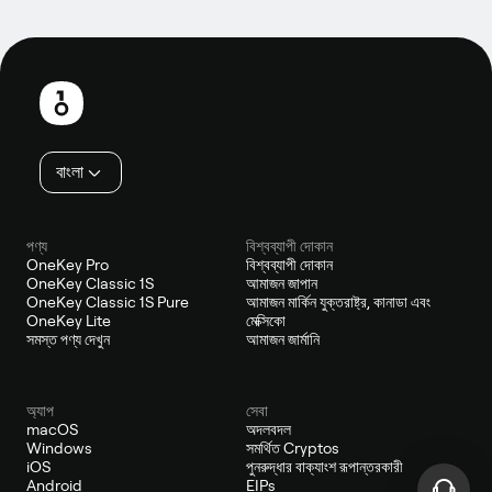
পাদলেখ
বাংলা
পণ্য
বিশ্বব্যাপী দোকান
OneKey Pro
বিশ্বব্যাপী দোকান
OneKey Classic 1S
আমাজন জাপান
OneKey Classic 1S Pure
আমাজন মার্কিন যুক্তরাষ্ট্র, কানাডা এবং
OneKey Lite
মেক্সিকো
সমস্ত পণ্য দেখুন
আমাজন জার্মানি
অ্যাপ
সেবা
macOS
অদলবদল
Windows
সমর্থিত Cryptos
iOS
পুনরুদ্ধার বাক্যাংশ রূপান্তরকারী
Android
EIPs