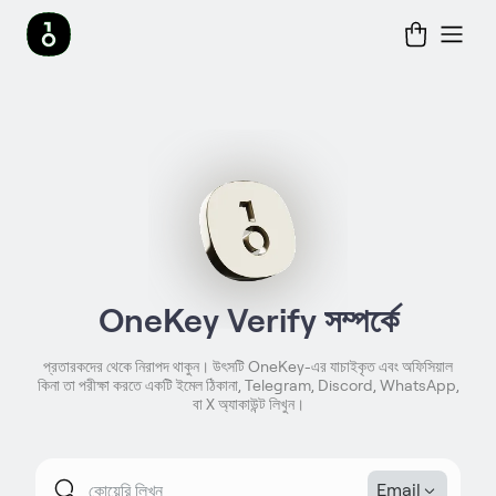
OneKey Verify সম্পর্কে
প্রতারকদের থেকে নিরাপদ থাকুন। উৎসটি OneKey-এর যাচাইকৃত এবং অফিসিয়াল
কিনা তা পরীক্ষা করতে একটি ইমেল ঠিকানা, Telegram, Discord, WhatsApp,
বা X অ্যাকাউন্ট লিখুন।
Email